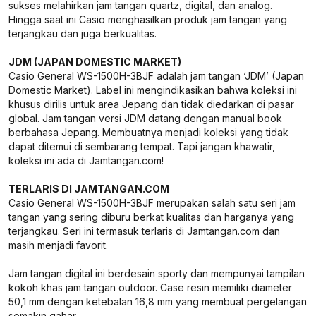
sukses melahirkan jam tangan quartz, digital, dan analog.
Hingga saat ini Casio menghasilkan produk jam tangan yang
terjangkau dan juga berkualitas.
JDM (JAPAN DOMESTIC MARKET)
Casio General WS-1500H-3BJF adalah jam tangan ‘JDM’ (Japan
Domestic Market). Label ini mengindikasikan bahwa koleksi ini
khusus dirilis untuk area Jepang dan tidak diedarkan di pasar
global. Jam tangan versi JDM datang dengan manual book
berbahasa Jepang. Membuatnya menjadi koleksi yang tidak
dapat ditemui di sembarang tempat. Tapi jangan khawatir,
koleksi ini ada di Jamtangan.com!
TERLARIS DI JAMTANGAN.COM
Casio General WS-1500H-3BJF merupakan salah satu seri jam
tangan yang sering diburu berkat kualitas dan harganya yang
terjangkau. Seri ini termasuk terlaris di Jamtangan.com dan
masih menjadi favorit.
Jam tangan digital ini berdesain sporty dan mempunyai tampilan
kokoh khas jam tangan outdoor. Case resin memiliki diameter
50,1 mm dengan ketebalan 16,8 mm yang membuat pergelangan
semakin gahar.