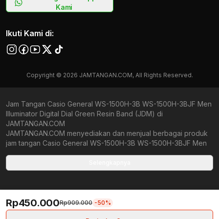
Kami
Ikuti Kami di:
Copyright © 2026 JAMTANGAN.COM, All Rights Reserved.
Jam Tangan Casio General WS-1500H-3B WS-1500H-3BJF Men
Illuminator Digital Dial Green Resin Band (JDM) di
JAMTANGAN.COM
JAMTANGAN.COM menyediakan dan menjual berbagai produk
jam tangan Casio General WS-1500H-3B WS-1500H-3BJF Men
Illuminator Digital Dial Green Resin Band (JDM) original
bergaransi resmi Indonesia dan Global (International Warranty).
Selengkapnya
Kami berkomitmen untuk memberi penawaran terbaik bagi
setiap pelanggan. JAMTANGAN.COM menjamin produk-produk
yang tersedia merupakan produk jam tangan original,
Rp450.000
berkualitas tinggi, dan memiliki harga yang lebih terjangkau dari
Rp909.000
-50%
toko online Indonesia lainnya. Anda, watchlovers, merupakan