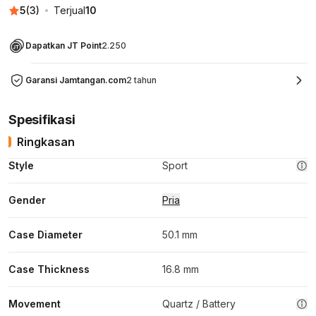
5
(
3
)
Terjual
10
Dapatkan JT Point
2.250
Garansi Jamtangan.com
2 tahun
Spesifikasi
Ringkasan
Style
Sport
Gender
Pria
Case Diameter
50.1 mm
Case Thickness
16.8 mm
Movement
Quartz / Battery