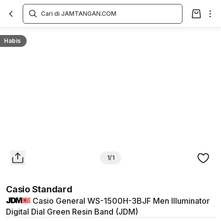
Overview
Spesifikasi
Deskripsi
Toko Offline
Review
Lainnya
Habis
1/1
Casio Standard
Casio General WS-1500H-3BJF Men Illuminator
Digital Dial Green Resin Band (JDM)