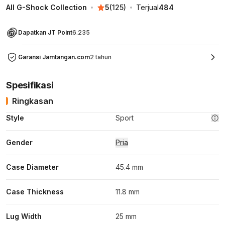
All G-Shock Collection
5
(
125
)
Terjual
484
Dapatkan JT Point
6.235
Garansi Jamtangan.com
2 tahun
Spesifikasi
Ringkasan
Style
Sport
Gender
Pria
Case Diameter
45.4 mm
Case Thickness
11.8 mm
Lug Width
25 mm