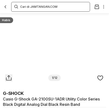
Overview
Spesifikasi
Deskripsi
Toko Offline
Review
Lainnya
Habis
1/12
G-SHOCK
Casio G-Shock GA-2100SU-1ADR Utility Color Series
Black Digital Analog Dial Black Resin Band