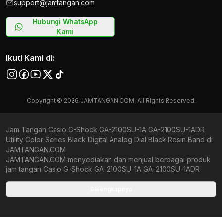
support@jamtangan.com
Hubungi WhatsApp
Kami
Ikuti Kami di:
Copyright © 2026 JAMTANGAN.COM, All Rights Reserved.
Jam Tangan Casio G-Shock GA-2100SU-1A GA-2100SU-1ADR
Utility Color Series Black Digital Analog Dial Black Resin Band di
JAMTANGAN.COM
JAMTANGAN.COM menyediakan dan menjual berbagai produk
jam tangan Casio G-Shock GA-2100SU-1A GA-2100SU-1ADR
Utility Color Series Black Digital Analog Dial Black Resin Band
original bergaransi resmi Indonesia dan Global (International
Selengkapnya
Warranty). Kami berkomitmen untuk memberi penawaran terbaik
bagi setiap pelanggan. JAMTANGAN.COM menjamin produk-
produk yang tersedia merupakan produk jam tangan original,