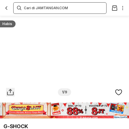
Overview
Spesifikasi
Deskripsi
Toko Offline
Review
Lainnya
Habis
1/9
G-SHOCK