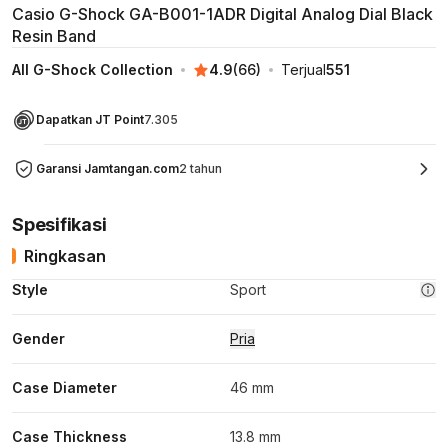
Casio G-Shock GA-B001-1ADR Digital Analog Dial Black
Resin Band
All G-Shock Collection
4.9
(
66
)
Terjual
551
Dapatkan JT Point
7.305
Garansi Jamtangan.com
2 tahun
Spesifikasi
Ringkasan
Style
Sport
Gender
Pria
Case Diameter
46 mm
Case Thickness
13.8 mm