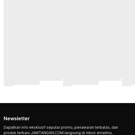
Newsletter
Dapatkan info eksklusif seputar promo, penawaran terbatas, dan
produk terbaru JAMTANGAN.COM langsung di inbox emailmu.