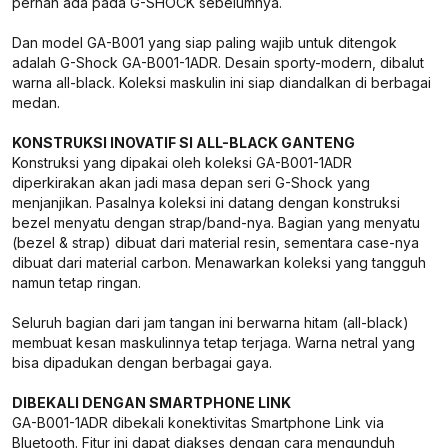
pernah ada pada G-SHOCK sebelumnya.
Dan model GA-B001 yang siap paling wajib untuk ditengok
adalah G-Shock GA-B001-1ADR. Desain sporty-modern, dibalut
warna all-black. Koleksi maskulin ini siap diandalkan di berbagai
medan.
KONSTRUKSI INOVATIF SI ALL-BLACK GANTENG
Konstruksi yang dipakai oleh koleksi GA-B001-1ADR
diperkirakan akan jadi masa depan seri G-Shock yang
menjanjikan. Pasalnya koleksi ini datang dengan konstruksi
bezel menyatu dengan strap/band-nya. Bagian yang menyatu
(bezel & strap) dibuat dari material resin, sementara case-nya
dibuat dari material carbon. Menawarkan koleksi yang tangguh
namun tetap ringan.
Seluruh bagian dari jam tangan ini berwarna hitam (all-black)
membuat kesan maskulinnya tetap terjaga. Warna netral yang
bisa dipadukan dengan berbagai gaya.
DIBEKALI DENGAN SMARTPHONE LINK
GA-B001-1ADR dibekali konektivitas Smartphone Link via
Bluetooth. Fitur ini dapat diakses dengan cara mengunduh