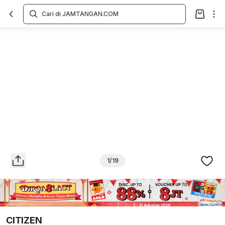
Overview
Spesifikasi
Deskripsi
Toko Offline
Review
Lainnya
1/19
CITIZEN