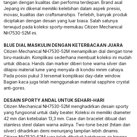
tangan dengan kualitas dan performa terdepan. Brand asal
Jepang ini dikenal memiliki kelebihan dalam aspek presisi,
inovasi, kualitas dan craftsmanships. Terlebih, banyak produk
diciptakan dengan desain yang luar biasa. Salah satunya
terwujud pada koleksi sporty-memukau Citizen Mechanical
NH7530-52M ini.
BLUE DIAL MASKULIN DENGAN KETERBACAAN JUARA
Citizen Mechanical NH7530-52M menampilkan dial dengan tone
biru-maskulin. Komplikasi sederhana membuat koleksi ini mudah
untuk dibaca. Hands dan marker diberi tone warna silver dan
dilapisi material lume yang menyala di kondisi minim cahaya.
Pada posisi pukul 3 tersemat komplikasi day-date window.
Bagian kaca juga telah menggunakan material sapphire crystal
anti-gores.
DESAIN SPORTY ANDAL UNTUK SEHARI-HARI
Citizen Mechanical NH7530-52M menghadirkan desain sporty
yang fungsional untuk daily beater. Koleksi ini memiliki diameter
42 mm dan ketebalan 13,3 mm. Case dan bracelet dibuat dari
stainless steel dalam warna aslinya. Two-tone bezel (hitam dan
silver) dihadirkan demi menunjang tampilan lebih dinamis.
Citizen NH7530-52M juga telah dibekali ketahanan air hingga