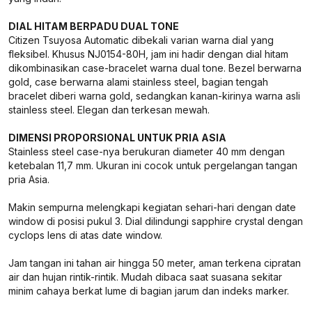
DIAL HITAM BERPADU DUAL TONE
Citizen Tsuyosa Automatic dibekali varian warna dial yang
fleksibel. Khusus NJ0154-80H, jam ini hadir dengan dial hitam
dikombinasikan case-bracelet warna dual tone. Bezel berwarna
gold, case berwarna alami stainless steel, bagian tengah
bracelet diberi warna gold, sedangkan kanan-kirinya warna asli
stainless steel. Elegan dan terkesan mewah.
DIMENSI PROPORSIONAL UNTUK PRIA ASIA
Stainless steel case-nya berukuran diameter 40 mm dengan
ketebalan 11,7 mm. Ukuran ini cocok untuk pergelangan tangan
pria Asia.
Makin sempurna melengkapi kegiatan sehari-hari dengan date
window di posisi pukul 3. Dial dilindungi sapphire crystal dengan
cyclops lens di atas date window.
Jam tangan ini tahan air hingga 50 meter, aman terkena cipratan
air dan hujan rintik-rintik. Mudah dibaca saat suasana sekitar
minim cahaya berkat lume di bagian jarum dan indeks marker.