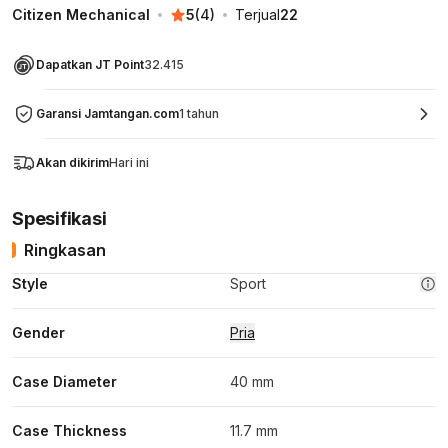
Citizen Mechanical
5
(
4
)
Terjual
22
Dapatkan JT Point
32.415
Garansi Jamtangan.com
1 tahun
Akan dikirim
Hari ini
Spesifikasi
Ringkasan
Style
Sport
Gender
Pria
Case Diameter
40 mm
Case Thickness
11.7 mm