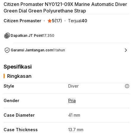
Citizen Promaster NY0121-09X Marine Automatic Diver
Green Dial Green Polyurethane Strap
Citizen Promaster
5
(
17
)
Terjual
40
Dapatkan JT Point
17.350
Garansi Jamtangan.com
1 tahun
Spesifikasi
Ringkasan
Style
Diver
Gender
Pria
Case Diameter
41 mm
Case Thickness
13.7 mm