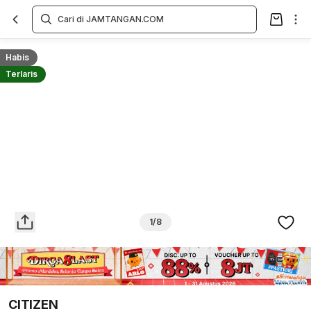
Overview
Spesifikasi
Deskripsi
Toko Offline
Review
Lainnya
Habis
Terlaris
1/8
CITIZEN