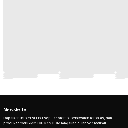
Newsletter
Dapatkan info eksklusif seputar promo, penawaran terbatas, dan
produk terbaru JAMTANGAN.COM langsung di inbox emailmu.