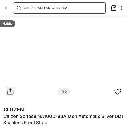
Overview
Spesifikasi
Deskripsi
Toko Offline
Review
Lainnya
Habis
1/5
CITIZEN
Citizen Series8 NA1000-88A Men Automatic Silver Dial
Stainless Steel Strap