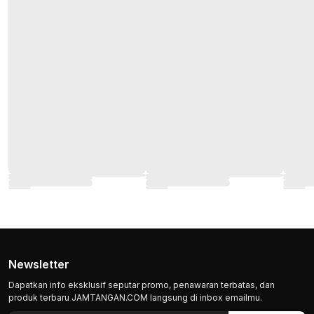
Newsletter
Dapatkan info eksklusif seputar promo, penawaran terbatas, dan
produk terbaru JAMTANGAN.COM langsung di inbox emailmu.