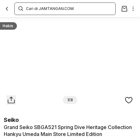
Overview
Spesifikasi
Deskripsi
Toko Offline
Review
Lainnya
Habis
1/8
Seiko
Grand Seiko SBGA521 Spring Dive Heritage Collection
Hankyu Umeda Main Store Limited Edition