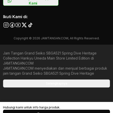
Kami
Ikuti Kami di:
Copyright © 2026 JAMTANGAN.COM, All Rights Reserved.
Jam Tangan Grand Seiko SBGA521 Spring Dive Heritage
Collection Hankyu Umeda Main Store Limited Edition di
JAMTANGAN.COM
JAMTANGAN.COM menyediakan dan menjual berbagai produk
jam tangan Grand Seiko SBGA521 Spring Dive Heritage
Collection Hankyu Umeda Main Store Limited Edition original
bergaransi resmi Indonesia dan Global (International Warranty).
Selengkapnya
Kami berkomitmen untuk memberi penawaran terbaik bagi
setiap pelanggan. JAMTANGAN.COM menjamin produk-produk
yang tersedia merupakan produk jam tangan original,
berkualitas tinggi, dan memiliki harga yang lebih terjangkau dari
Hubungi kami untuk info harga produk.
toko online Indonesia lainnya. Anda, watchlovers, merupakan