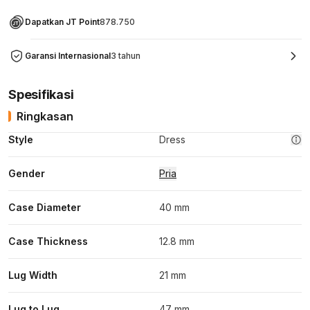
Dapatkan JT Point
878.750
Garansi Internasional
3 tahun
Spesifikasi
Ringkasan
Style
Dress
Gender
Pria
Case Diameter
40 mm
Case Thickness
12.8 mm
Lug Width
21 mm
Lug to Lug
47 mm