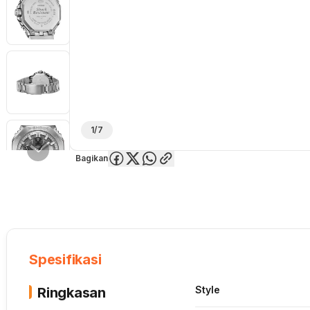
1/7
Bagikan
Overview
Spesifikasi
Deskripsi
Toko Offline
Review
Lainnya
Spesifikasi
Style
Ringkasan