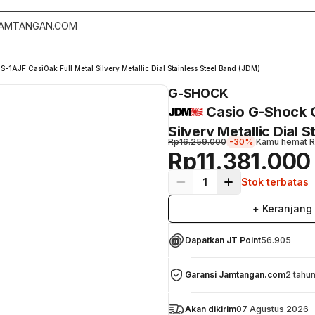
JF CasiOak Full Metal Silvery Metallic Dial Stainless Steel Band (JDM)
G-SHOCK
Casio G-Shock 
Silvery Metallic Dial 
Rp16.259.000
-30%
Kamu hemat
R
Rp11.381.000
1
Stok terbatas
+ Keranjang
Dapatkan JT Point
56.905
Garansi Jamtangan.com
2 tahu
Akan dikirim
07 Agustus 2026