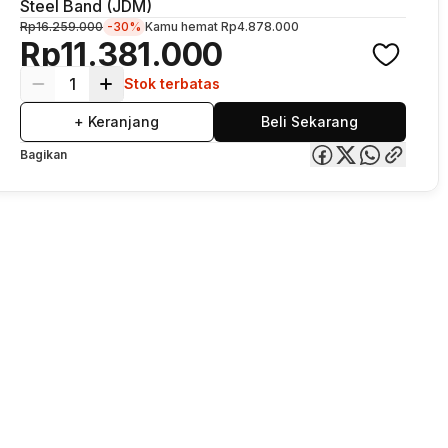
Steel Band (JDM)
Rp16.259.000
-30%
Kamu hemat
Rp4.878.000
Rp11.381.000
1
Stok terbatas
+ Keranjang
Beli Sekarang
Bagikan