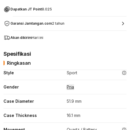
Dapatkan JT Point
8.025
Garansi Jamtangan.com
2 tahun
Akan dikirim
Hari ini
Spesifikasi
Ringkasan
Style
Sport
Gender
Pria
Case Diameter
51.9 mm
Case Thickness
16.1 mm
Movement
Quartz / Battery