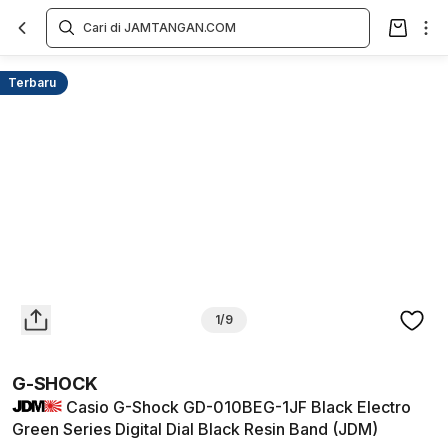
Overview
Spesifikasi
Deskripsi
Toko Offline
Review
Lainnya
Terbaru
1/9
G-SHOCK
Casio G-Shock GD-010BEG-1JF Black Electro
Green Series Digital Dial Black Resin Band (JDM)