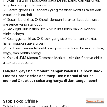
✅ Dominasi warna black-out pada bezel, band, dan dial untuk
tampilan tangguh dan modern.
✅ Electro green LCD accents yang memberi kontras tajam dan
visual lebih atraktif.
✅ Desain bold khas G-Shock dengan karakter kuat dan wrist
presence yang standout.
✅ Backlight illumination untuk visibilitas lebih baik di kondisi
minim cahaya.
✅ Ketangguhan khas G-Shock yang siap menemani aktivitas
harian maupun gaya urban.
✅ Kombinasi warna futuristik yang menghadirkan kesan modern,
edgy, dan penuh energi.
✅ Koleksi JDM (Japan Domestic Market), eksklusif hanya dirilis
untuk area Jepang.
Lengkapi gaya bold modern dengan koleksi G-Shock Black
Electro Green Series dan tampil lebih berani di setiap
momen! Check out sekarang hanya di Jamtangan.com!
Stok Toko Offline
Semua Toko
Cek ketersediaan produk ini di toko offline: