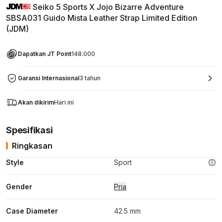
Seiko 5 Sports X Jojo Bizarre Adventure
SBSA031 Guido Mista Leather Strap Limited Edition
(JDM)
Dapatkan JT Point
148.000
Garansi Internasional
3 tahun
Akan dikirim
Hari ini
Spesifikasi
Ringkasan
Style
Sport
Gender
Pria
Case Diameter
42.5 mm