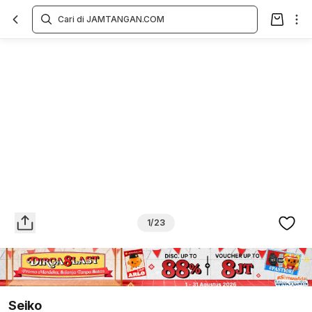
Overview
Spesifikasi
Deskripsi
Toko Offline
Review
Lainnya
1/23
Seiko