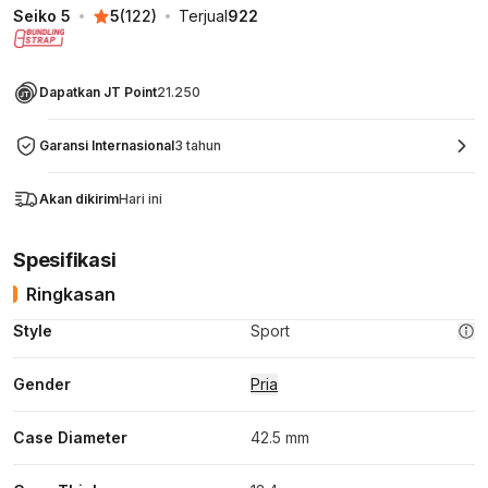
Seiko 5
5
(
122
)
Terjual
922
Dapatkan JT Point
21.250
Garansi Internasional
3 tahun
Akan dikirim
Hari ini
Spesifikasi
Ringkasan
Style
Sport
Gender
Pria
Case Diameter
42.5 mm