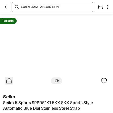
Overview
Spesifikasi
Deskripsi
Toko Offline
Review
Lainnya
Terlaris
1/9
Seiko
Seiko 5 Sports SRPD51K1 5KX SKX Sports Style
Automatic Blue Dial Stainless Steel Strap