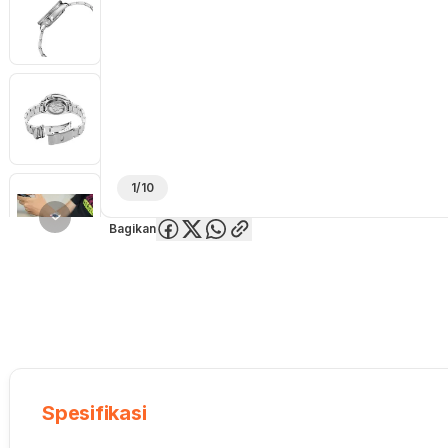
1/10
Bagikan
Overview
Spesifikasi
Deskripsi
Toko Offline
Review
Lainnya
Spesifikasi