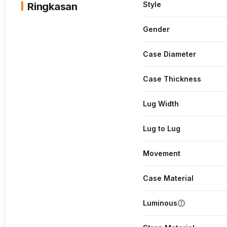
Style
Ringkasan
Gender
Case Diameter
Case Thickness
Lug Width
Lug to Lug
Movement
Case Material
Luminous