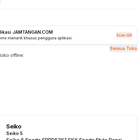
plikasi JAMTANGAN.COM
Scan QR
romo menarik khusus pengguna aplikasi.
Semua Toko
oko offline:
Seiko
Seiko 5
Seiko 5 Sports SRPD53K1 SKX Sports Style Pepsi