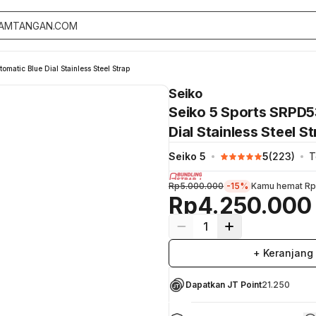
matic Blue Dial Stainless Steel Strap
Seiko
Seiko 5 Sports SRPD5
Dial Stainless Steel S
Seiko 5
5
(
223
)
T
Rp5.000.000
-15%
Kamu hemat
Rp
Rp4.250.000
1
+ Keranjang
Dapatkan JT Point
21.250