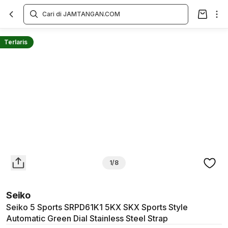
Overview
Spesifikasi
Deskripsi
Toko Offline
Review
Lainnya
Terlaris
1/8
Seiko
Seiko 5 Sports SRPD61K1 5KX SKX Sports Style
Automatic Green Dial Stainless Steel Strap