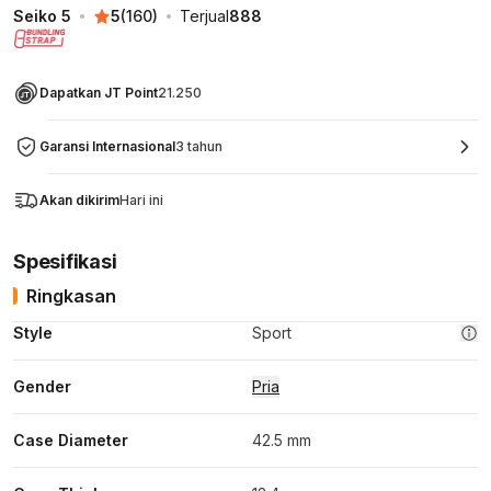
Seiko 5
5
(
160
)
Terjual
888
Dapatkan JT Point
21.250
Garansi Internasional
3 tahun
Akan dikirim
Hari ini
Spesifikasi
Ringkasan
Style
Sport
Gender
Pria
Case Diameter
42.5 mm