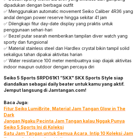
dipadukan dengan berbagai outfit
✅ Menggunakan automatic movement Seiko Caliber 4R36 yang
andal dengan power reserve hingga sekitar 41 jam
✅ Dilengkapi fitur day-date display yang praktis untuk
penggunaan sehari-hari
✅ Bezel putar searah memberikan tampilan diver watch yang
sporty dan fungsional
✅ Material stainless steel dan Hardlex crystal bikin tampil solid
sekaligus tahan dipakai aktivitas harian
✅ Water resistance 100 meter membuatnya siap diajak aktivitas
indoor maupun outdoor dengan percaya diri
Seiko 5 Sports SRPD61K1 “5KX" SKX Sports Style siap
diandalkan sebagai daily beater untuk kamu yang aktif.
Jemput langsung di Jamtangan.com!
Baca Juga:
Fitur Seiko LumiBrite, Material Jam Tangan Glow in The
Dark
Jangan Ngaku Pecinta Jam Tangan kalau Nggak Punya
Seiko 5 Sports Ini di Koleksi
Satu Jam Tangan untuk Semua Acara, Intip 10 Koleksi Jam