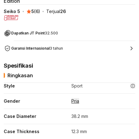
Edition
Seiko 5
5
(
6
)
Terjual
26
Dapatkan JT Point
32.500
Garansi Internasional
3 tahun
Spesifikasi
Ringkasan
Style
Sport
Gender
Pria
Case Diameter
38.2 mm
Case Thickness
12.3 mm