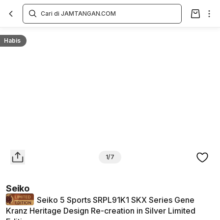
Overview
Spesifikasi
Deskripsi
Toko Offline
Review
Lainnya
Habis
1/7
Seiko
Seiko 5 Sports SRPL91K1 SKX Series Gene
Kranz Heritage Design Re-creation in Silver Limited