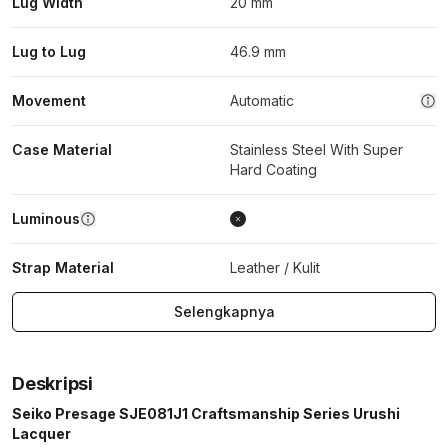
Lug Width
20 mm
Lug to Lug
46.9 mm
Movement
Automatic
Case Material
Stainless Steel With Super
Hard Coating
Luminous
Strap Material
Leather / Kulit
Selengkapnya
Deskripsi
Seiko Presage SJE081J1 Craftsmanship Series Urushi
Lacquer