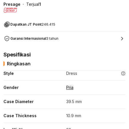
Presage
Terjual
1
Dapatkan JT Point
246.415
Garansi Internasional
3 tahun
Spesifikasi
Ringkasan
Style
Dress
Gender
Pria
Case Diameter
39.5 mm
Case Thickness
10.9 mm