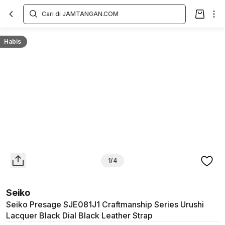
Overview
Spesifikasi
Deskripsi
Toko Offline
Review
Lainnya
Habis
1/4
Seiko
Seiko Presage SJE081J1 Craftmanship Series Urushi
Lacquer Black Dial Black Leather Strap