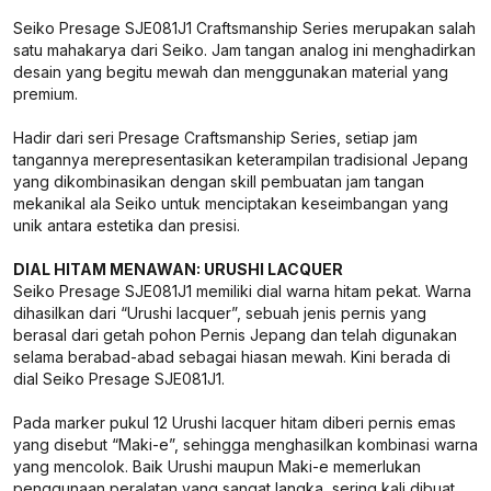
Seiko Presage SJE081J1 Craftsmanship Series merupakan salah
satu mahakarya dari Seiko. Jam tangan analog ini menghadirkan
desain yang begitu mewah dan menggunakan material yang
premium.
Hadir dari seri Presage Craftsmanship Series, setiap jam
tangannya merepresentasikan keterampilan tradisional Jepang
yang dikombinasikan dengan skill pembuatan jam tangan
mekanikal ala Seiko untuk menciptakan keseimbangan yang
unik antara estetika dan presisi.
DIAL HITAM MENAWAN: URUSHI LACQUER
Seiko Presage SJE081J1 memiliki dial warna hitam pekat. Warna
dihasilkan dari “Urushi lacquer”, sebuah jenis pernis yang
berasal dari getah pohon Pernis Jepang dan telah digunakan
selama berabad-abad sebagai hiasan mewah. Kini berada di
dial Seiko Presage SJE081J1.
Pada marker pukul 12 Urushi lacquer hitam diberi pernis emas
yang disebut “Maki-e”, sehingga menghasilkan kombinasi warna
yang mencolok. Baik Urushi maupun Maki-e memerlukan
penggunaan peralatan yang sangat langka, sering kali dibuat