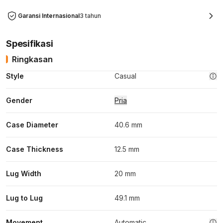
Garansi Internasional
3 tahun
Spesifikasi
Ringkasan
Style
Casual
Gender
Pria
Case Diameter
40.6 mm
Case Thickness
12.5 mm
Lug Width
20 mm
Lug to Lug
49.1 mm
Movement
Automatic