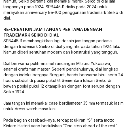
Namun, Seiko pertama kali memakai merek Seiko di dial jam
tangannya pada 1924. SPB445J1 dirilis pada 2024 untuk
merayakan anniversary ke-100 penggunaan trademark Seiko di
dial.
RE-CREATION JAM TANGAN PERTAMA DENGAN
TRADEMARK SEIKO DI DIAL
SPB445J1 membangkitkan lagi desain jam tangan pertama
dengan trademark Seiko di dial yang rilis pada tahun 1924 lalu.
Namun diberi sentuhan modern dan konstruksi yang tangguh.
Dial berwarna putih enamel rancangan Mitsuru Yokosawa,
enamel craftsman master. Seperti pendahulunya, dial lengkap
dengan indeks bergaya Breguet, hands berwarna biru, serta 24
hours subdial di posisi pukul 6. Sementara tulisan Seiko di
bawah posisi pukul 12 ditampilkan dengan font serupa dengan
Seiko 1924.
Jam tangan ini memakai case berdiameter 35 mm termasuk lazim
untuk dress watch masa kini.
Pada bagian caseback-nya, terdapat ukiran “S” serta motto
Kintaro Hattori yang bertuliskan “One step ahead of the rest”