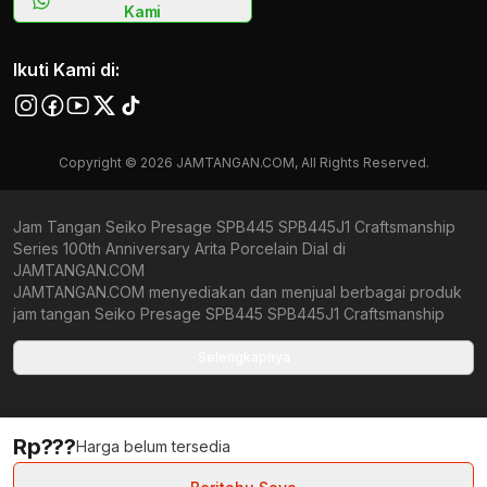
Kami
Ikuti Kami di:
Copyright © 2026 JAMTANGAN.COM, All Rights Reserved.
Jam Tangan Seiko Presage SPB445 SPB445J1 Craftsmanship
Series 100th Anniversary Arita Porcelain Dial di
JAMTANGAN.COM
JAMTANGAN.COM menyediakan dan menjual berbagai produk
jam tangan Seiko Presage SPB445 SPB445J1 Craftsmanship
Series 100th Anniversary Arita Porcelain Dial original bergaransi
resmi Indonesia dan Global (International Warranty). Kami
Selengkapnya
berkomitmen untuk memberi penawaran terbaik bagi setiap
pelanggan. JAMTANGAN.COM menjamin produk-produk yang
tersedia merupakan produk jam tangan original, berkualitas
Rp???
tinggi, dan memiliki harga yang lebih terjangkau dari toko online
Harga belum tersedia
Indonesia lainnya. Anda, watchlovers, merupakan prioritas