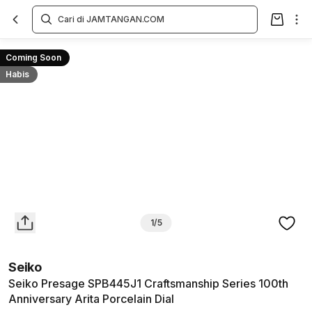
Overview
Spesifikasi
Deskripsi
Toko Offline
Review
Lainnya
Coming Soon
Habis
1/5
Seiko
Seiko Presage SPB445J1 Craftsmanship Series 100th
Anniversary Arita Porcelain Dial