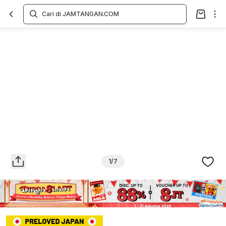
Overview
Spesifikasi
Deskripsi
Toko Offline
Review
Lainnya
1/7