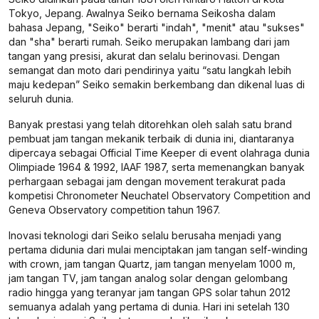
Tokyo, Jepang. Awalnya Seiko bernama Seikosha dalam
bahasa Jepang, "Seiko" berarti "indah", "menit" atau "sukses"
dan "sha" berarti rumah. Seiko merupakan lambang dari jam
tangan yang presisi, akurat dan selalu berinovasi. Dengan
semangat dan moto dari pendirinya yaitu “satu langkah lebih
maju kedepan” Seiko semakin berkembang dan dikenal luas di
seluruh dunia.
Banyak prestasi yang telah ditorehkan oleh salah satu brand
pembuat jam tangan mekanik terbaik di dunia ini, diantaranya
dipercaya sebagai Official Time Keeper di event olahraga dunia
Olimpiade 1964 & 1992, IAAF 1987, serta memenangkan banyak
perhargaan sebagai jam dengan movement terakurat pada
kompetisi Chronometer Neuchatel Observatory Competition and
Geneva Observatory competition tahun 1967.
Inovasi teknologi dari Seiko selalu berusaha menjadi yang
pertama didunia dari mulai menciptakan jam tangan self-winding
with crown, jam tangan Quartz, jam tangan menyelam 1000 m,
jam tangan TV, jam tangan analog solar dengan gelombang
radio hingga yang teranyar jam tangan GPS solar tahun 2012
semuanya adalah yang pertama di dunia. Hari ini setelah 130