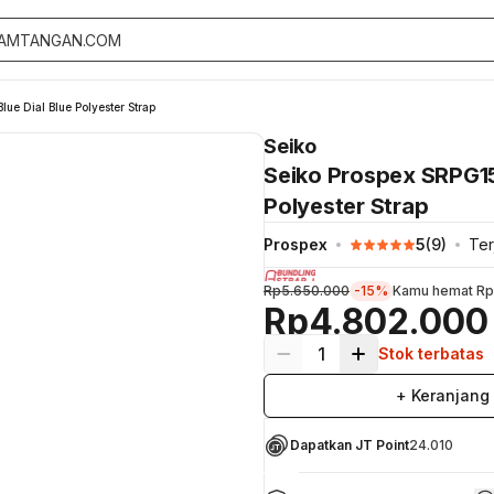
ue Dial Blue Polyester Strap
Seiko
Seiko Prospex SRPG15
Polyester Strap
Prospex
5
(
9
)
Ter
Rp5.650.000
-15%
Kamu hemat
Rp
Rp4.802.000
1
Stok terbatas
+ Keranjang
Dapatkan JT Point
24.010