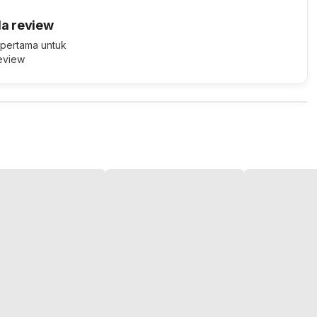
a review
 pertama untuk
review