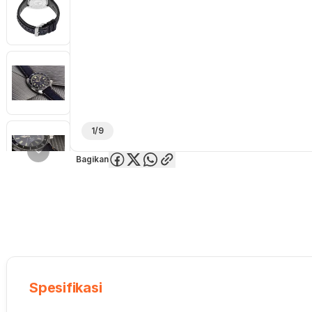
1/9
Bagikan
Overview
Spesifikasi
Deskripsi
Toko Offline
Review
Lainnya
Spesifikasi