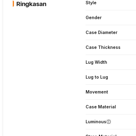
Style
Ringkasan
Gender
Case Diameter
Case Thickness
Lug Width
Lug to Lug
Movement
Case Material
Luminous