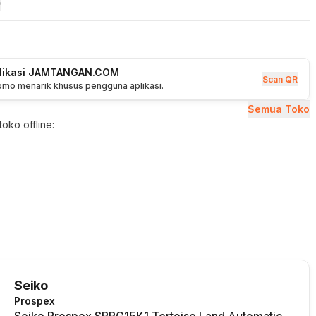
plikasi JAMTANGAN.COM
Scan QR
romo menarik khusus pengguna aplikasi.
Semua Toko
oko offline:
Seiko
Prospex
Seiko Prospex SRPG15K1 Tortoise Land Automatic