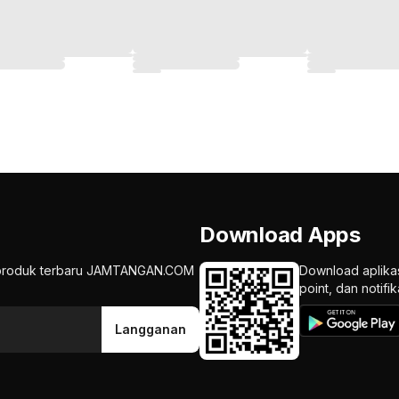
Download Apps
an produk terbaru JAMTANGAN.COM
Download aplika
point, dan notif
Langganan