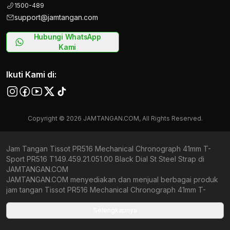
1500-489
support@jamtangan.com
Hubungi WhatsApp
Kami
Ikuti Kami di:
Copyright © 2026 JAMTANGAN.COM, All Rights Reserved.
Jam Tangan Tissot PR516 Mechanical Chronograph 41mm T-
Sport PR516 T149.459.21.051.00 Black Dial St Steel Strap di
JAMTANGAN.COM
JAMTANGAN.COM menyediakan dan menjual berbagai produk
jam tangan Tissot PR516 Mechanical Chronograph 41mm T-
Sport PR516 T149.459.21.051.00 Black Dial St Steel Strap original
bergaransi resmi Indonesia dan Global (International Warranty).
Selengkapnya
Kami berkomitmen untuk memberi penawaran terbaik bagi