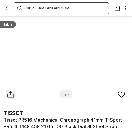
Overview
Spesifikasi
Deskripsi
Toko Offline
Review
Lainnya
Habis
1/5
TISSOT
Tissot PR516 Mechanical Chronograph 41mm T-Sport
PR516 T149.459.21.051.00 Black Dial St Steel Strap