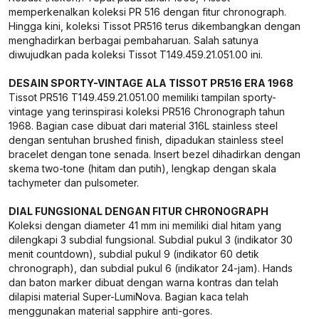
memperkenalkan koleksi PR 516 dengan fitur chronograph.
Hingga kini, koleksi Tissot PR516 terus dikembangkan dengan
menghadirkan berbagai pembaharuan. Salah satunya
diwujudkan pada koleksi Tissot T149.459.21.051.00 ini.
DESAIN SPORTY-VINTAGE ALA TISSOT PR516 ERA 1968
Tissot PR516 T149.459.21.051.00 memiliki tampilan sporty-
vintage yang terinspirasi koleksi PR516 Chronograph tahun
1968. Bagian case dibuat dari material 316L stainless steel
dengan sentuhan brushed finish, dipadukan stainless steel
bracelet dengan tone senada. Insert bezel dihadirkan dengan
skema two-tone (hitam dan putih), lengkap dengan skala
tachymeter dan pulsometer.
DIAL FUNGSIONAL DENGAN FITUR CHRONOGRAPH
Koleksi dengan diameter 41 mm ini memiliki dial hitam yang
dilengkapi 3 subdial fungsional. Subdial pukul 3 (indikator 30
menit countdown), subdial pukul 9 (indikator 60 detik
chronograph), dan subdial pukul 6 (indikator 24-jam). Hands
dan baton marker dibuat dengan warna kontras dan telah
dilapisi material Super-LumiNova. Bagian kaca telah
menggunakan material sapphire anti-gores.