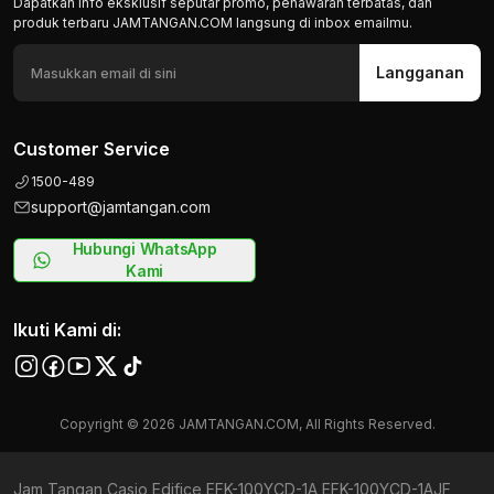
Dapatkan info eksklusif seputar promo, penawaran terbatas, dan
produk terbaru JAMTANGAN.COM langsung di inbox emailmu.
Langganan
Customer Service
1500-489
support@jamtangan.com
Hubungi WhatsApp
Kami
Ikuti Kami di:
Copyright © 2026 JAMTANGAN.COM, All Rights Reserved.
Jam Tangan Casio Edifice EFK-100YCD-1A EFK-100YCD-1AJF