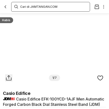
Overview
Spesifikasi
Deskripsi
Toko Offline
Review
Lainnya
Habis
1/7
Casio Edifice
Casio Edifice EFK-100YCD-1AJF Men Automatic
Forged Carbon Black Dial Stainless Steel Band (JDM)