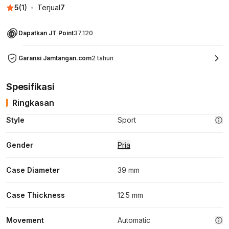
5
(
1
)
Terjual
7
Dapatkan JT Point
37.120
Garansi Jamtangan.com
2 tahun
Spesifikasi
Ringkasan
Style
Sport
Gender
Pria
Case Diameter
39 mm
Case Thickness
12.5 mm
Movement
Automatic