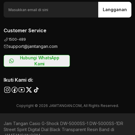
Langganan
Customer Service
1500-489
support@jamtangan.com
Hubungi WhatsApp
Kami
Ikuti Kami di:
Copyright © 2026 JAMTANGAN.COM, All Rights Reserved.
Jam Tangan Casio G-Shock DW-5000SS-1 DW-5000SS-1DR
Street Spirit Digital Dial Black Transparent Resin Band di