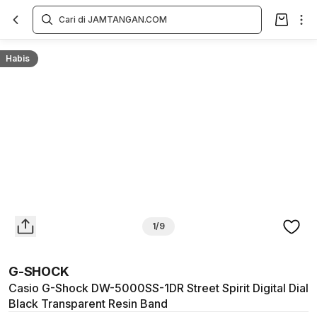
Overview
Spesifikasi
Deskripsi
Toko Offline
Review
Lainnya
Habis
1/9
G-SHOCK
Casio G-Shock DW-5000SS-1DR Street Spirit Digital Dial
Black Transparent Resin Band