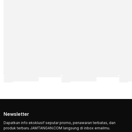
Newsletter
Dapatkan info eksklusif seputar promo, penawaran terbatas, dan
produk terbaru JAMTANGAN.COM langsung di inbox emailmu.