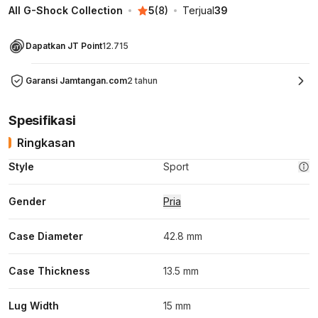
All G-Shock Collection
5
(
8
)
Terjual
39
Dapatkan JT Point
12.715
Garansi Jamtangan.com
2 tahun
Spesifikasi
Ringkasan
Style
Sport
Gender
Pria
Case Diameter
42.8 mm
Case Thickness
13.5 mm
Lug Width
15 mm