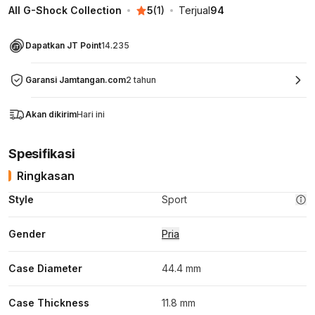
All G-Shock Collection
5
(
1
)
Terjual
94
Dapatkan JT Point
14.235
Garansi Jamtangan.com
2 tahun
Akan dikirim
Hari ini
Spesifikasi
Ringkasan
Style
Sport
Gender
Pria
Case Diameter
44.4 mm
Case Thickness
11.8 mm