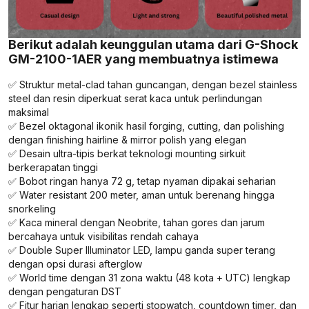
Berikut adalah keunggulan utama dari G-Shock
GM-2100-1AER yang membuatnya istimewa
✅ Struktur metal-clad tahan guncangan, dengan bezel stainless
steel dan resin diperkuat serat kaca untuk perlindungan
maksimal
✅ Bezel oktagonal ikonik hasil forging, cutting, dan polishing
dengan finishing hairline & mirror polish yang elegan
✅ Desain ultra-tipis berkat teknologi mounting sirkuit
berkerapatan tinggi
✅ Bobot ringan hanya 72 g, tetap nyaman dipakai seharian
✅ Water resistant 200 meter, aman untuk berenang hingga
snorkeling
✅ Kaca mineral dengan Neobrite, tahan gores dan jarum
bercahaya untuk visibilitas rendah cahaya
✅ Double Super Illuminator LED, lampu ganda super terang
dengan opsi durasi afterglow
✅ World time dengan 31 zona waktu (48 kota + UTC) lengkap
dengan pengaturan DST
✅ Fitur harian lengkap seperti stopwatch, countdown timer, dan