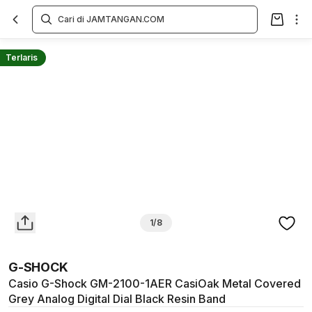
Overview
Spesifikasi
Deskripsi
Toko Offline
Review
Lainnya
Terlaris
1/8
G-SHOCK
Casio G-Shock GM-2100-1AER CasiOak Metal Covered
Grey Analog Digital Dial Black Resin Band