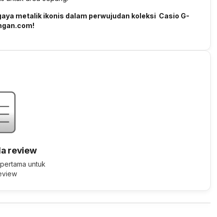
gaya metalik ikonis dalam perwujudan koleksi Casio G-
ngan.com!
a review
 pertama untuk
review