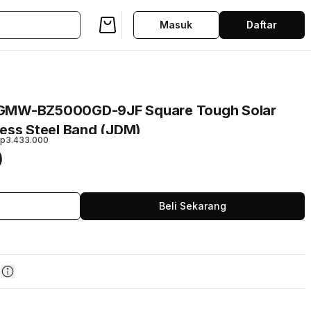
Masuk
Daftar
 GMW-BZ5000GD-9JF Square Tough Solar
nless Steel Band (JDM)
p3.433.000
0
Beli Sekarang
n