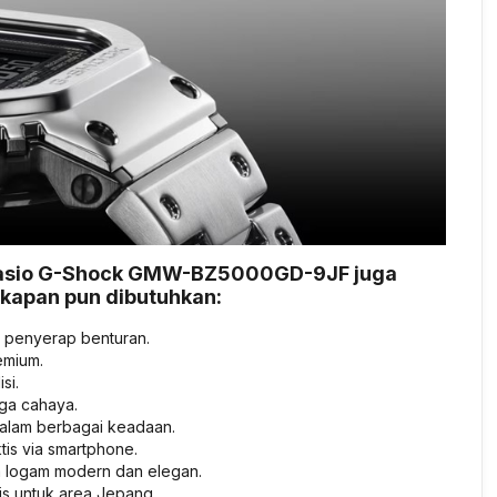
, Casio G-Shock GMW-BZ5000GD-9JF juga
p kapan pun dibutuhkan:
n penyerap benturan.
emium.
si.
ga cahaya.
dalam berbagai keadaan.
tis via smartphone.
 logam modern dan elegan.
is untuk area Jepang.