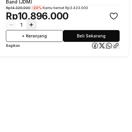
Band (JDM)
Rp14.329.000
-24%
Kamu hemat
Rp3.433.000
Rp10.896.000
1
+ Keranjang
Beli Sekarang
Bagikan