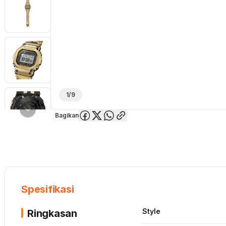
1/9
Bagikan
Overview
Spesifikasi
Deskripsi
Toko Offline
Review
Lainnya
Spesifikasi
Style
Ringkasan