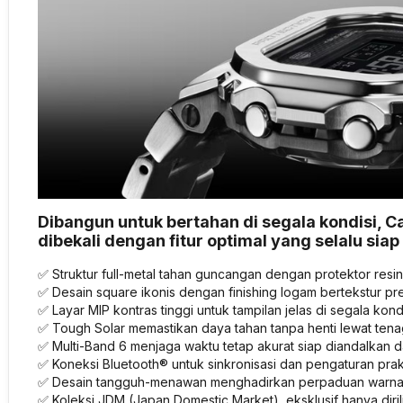
Dibangun untuk bertahan di segala kondisi
dibekali dengan fitur optimal yang selalu sia
✅ Struktur full-metal tahan guncangan dengan protektor resi
✅ Desain square ikonis dengan finishing logam bertekstur pr
✅ Layar MIP kontras tinggi untuk tampilan jelas di segala kondi
✅ Tough Solar memastikan daya tahan tanpa henti lewat tena
✅ Multi-Band 6 menjaga waktu tetap akurat siap diandalkan 
✅ Koneksi Bluetooth® untuk sinkronisasi dan pengaturan prak
✅ Desain tangguh-menawan menghadirkan perpaduan warna
✅ Koleksi JDM (Japan Domestic Market), eksklusif hanya diril