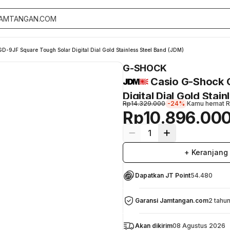
JF Square Tough Solar Digital Dial Gold Stainless Steel Band (JDM)
G-SHOCK
Casio G-Shock
Digital Dial Gold Stai
Rp14.329.000
-24%
Kamu hemat
R
Rp10.896.00
1
+ Keranjang
Dapatkan JT Point
54.480
Garansi Jamtangan.com
2 tahu
Akan dikirim
08 Agustus 2026