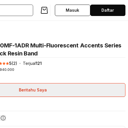
Masuk
Daftar
0MF-1ADR Multi-Fluorescent Accents Series
ack Resin Band
5
(
2
)
Terjual
121
940.000
Beritahu Saya
n