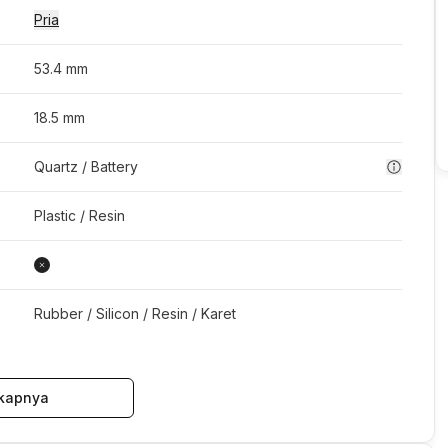
Pria
53.4 mm
18.5 mm
Quartz / Battery
Plastic / Resin
Rubber / Silicon / Resin / Karet
kapnya