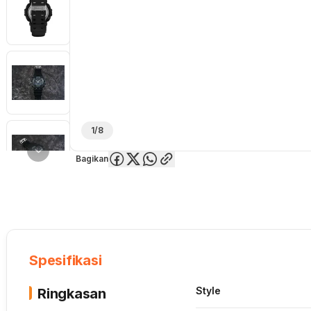
1/8
Bagikan
Overview
Spesifikasi
Deskripsi
Toko Offline
Review
Lainnya
Spesifikasi
Style
Ringkasan