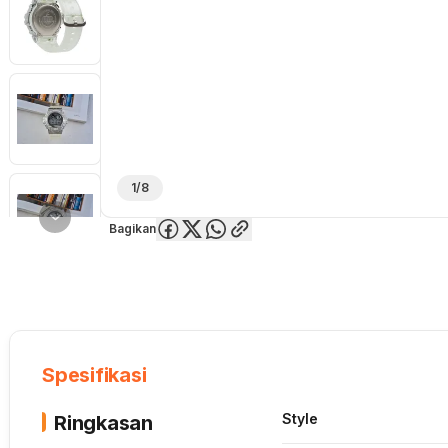
1/8
Bagikan
Overview
Spesifikasi
Deskripsi
Toko Offline
Review
Lainnya
Spesifikasi
Style
Ringkasan