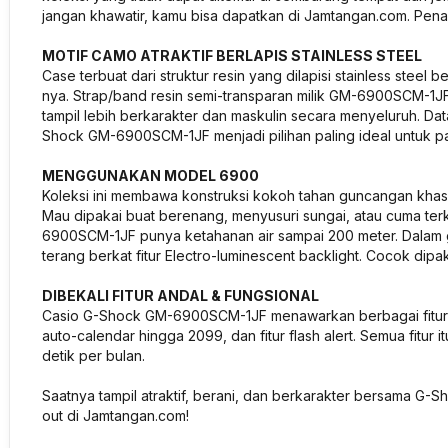
jangan khawatir, kamu bisa dapatkan di Jamtangan.com. Penas
MOTIF CAMO ATRAKTIF BERLAPIS STAINLESS STEEL
Case terbuat dari struktur resin yang dilapisi stainless steel
nya. Strap/band resin semi-transparan milik GM-6900SCM-1JF i
tampil lebih berkarakter dan maskulin secara menyeluruh. D
Shock GM-6900SCM-1JF menjadi pilihan paling ideal untuk pa
MENGGUNAKAN MODEL 6900
Koleksi ini membawa konstruksi kokoh tahan guncangan khas
Mau dipakai buat berenang, menyusuri sungai, atau cuma terk
6900SCM-1JF punya ketahanan air sampai 200 meter. Dalam
terang berkat fitur Electro-luminescent backlight. Cocok dipak
DIBEKALI FITUR ANDAL & FUNGSIONAL
Casio G-Shock GM-6900SCM-1JF menawarkan berbagai fitur fun
auto-calendar hingga 2099, dan fitur flash alert. Semua fitu
detik per bulan.
Saatnya tampil atraktif, berani, dan berkarakter bersama 
out di Jamtangan.com!