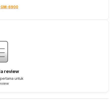
ck GM-6900
a review
 pertama untuk
review