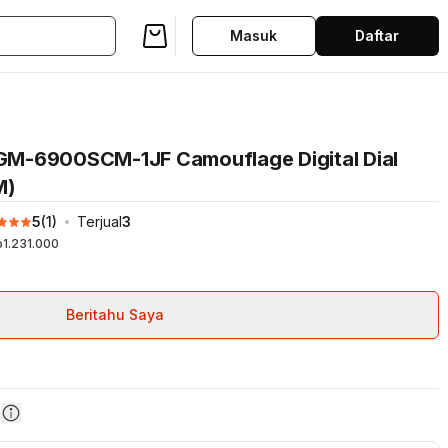
Masuk
Daftar
GM-6900SCM-1JF Camouflage Digital Dial
M)
5
(
1
)
Terjual
3
p1.231.000
Beritahu Saya
n