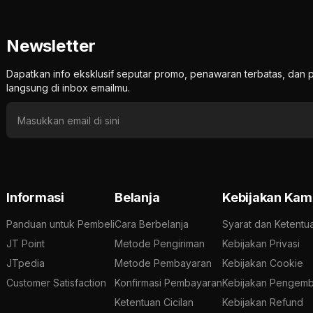
Newsletter
Dapatkan info eksklusif seputar promo, penawaran terbatas, d
langsung di inbox emailmu.
Informasi
Belanja
Kebijakan Kam
Panduan untuk Pembeli
Cara Berbelanja
Syarat dan Ketentu
JT Point
Metode Pengiriman
Kebijakan Privasi
JTpedia
Metode Pembayaran
Kebijakan Cookie
Customer Satisfaction
Konfirmasi Pembayaran
Kebijakan Pengemb
Ketentuan Cicilan
Kebijakan Refund