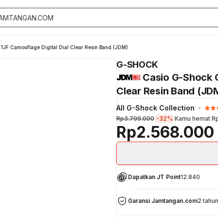
F Camouflage Digital Dial Clear Resin Band (JDM)
G-SHOCK
Casio G-Shock 
Clear Resin Band (JD
All G-Shock Collection
Rp3.799.000
-32%
Kamu hemat
R
Rp2.568.000
Dapatkan JT Point
12.840
Garansi Jamtangan.com
2 tahu