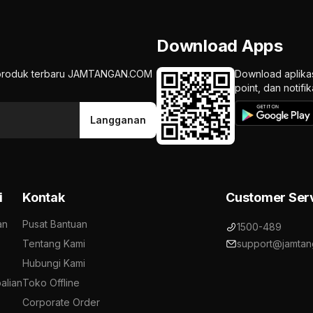
Download Apps
an produk terbaru JAMTANGAN.COM
Download aplika
point, dan notif
Langganan
i
Kontak
Customer Ser
an
Pusat Bantuan
1500-489
Tentang Kami
support@jamtan
Hubungi Kami
alian
Toko Offline
Corporate Order