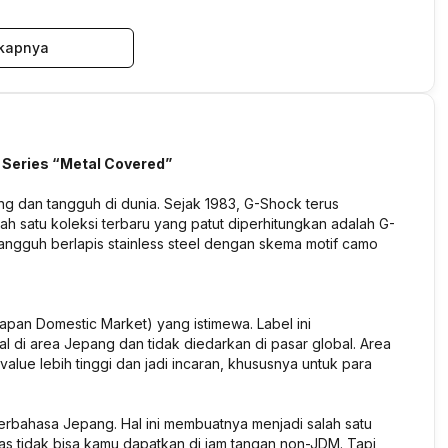
kapnya
Series “Metal Covered”
ng dan tangguh di dunia. Sejak 1983, G-Shock terus
h satu koleksi terbaru yang patut diperhitungkan adalah G-
gguh berlapis stainless steel dengan skema motif camo
an Domestic Market) yang istimewa. Label ini
ual di area Jepang dan tidak diedarkan di pasar global. Area
alue lebih tinggi dan jadi incaran, khususnya untuk para
rbahasa Jepang. Hal ini membuatnya menjadi salah satu
las tidak bisa kamu dapatkan di jam tangan non-JDM. Tapi