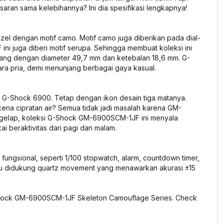
aran sama kelebihannya? Ini dia spesifikasi lengkapnya!
 bezel dengan motif camo. Motif camo juga diberikan pada dial-
ni juga diberi motif serupa. Sehingga membuat koleksi ini
atang dengan diameter 49,7 mm dan ketebalan 18,6 mm. G-
ra pria, demi menunjang berbagai gaya kasual.
 G-Shock 6900. Tetap dengan ikon desain tiga matanya.
ena cipratan air? Semua tidak jadi masalah karena GM-
 gelap, koleksi G-Shock GM-6900SCM-1JF ini menyala
ai beraktivitas dari pagi dan malam.
gsional, seperti 1/100 stopwatch, alarm, countdown timer,
r itu didukung quartz movement yang menawarkan akurasi ±15
G-Shock GM-6900SCM-1JF Skeleton Camouflage Series. Check