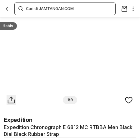
Overview
Spesifikasi
Deskripsi
Toko Offline
Review
Lainnya
Habis
1/9
Expedition
Expedition Chronograph E 6812 MC RTBBA Men Black
Dial Black Rubber Strap