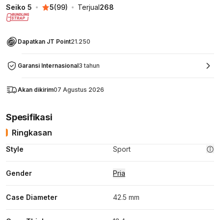
Seiko 5
5
(
99
)
Terjual
268
Dapatkan JT Point
21.250
Garansi Internasional
3 tahun
Akan dikirim
07 Agustus 2026
Spesifikasi
Ringkasan
Style
Sport
Gender
Pria
Case Diameter
42.5 mm