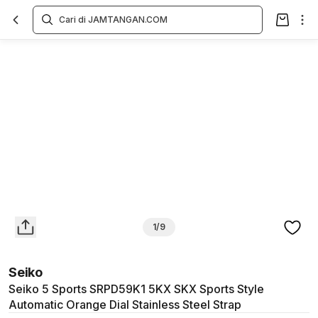
Overview
Spesifikasi
Deskripsi
Toko Offline
Review
Lainnya
1/9
Seiko
Seiko 5 Sports SRPD59K1 5KX SKX Sports Style
Automatic Orange Dial Stainless Steel Strap