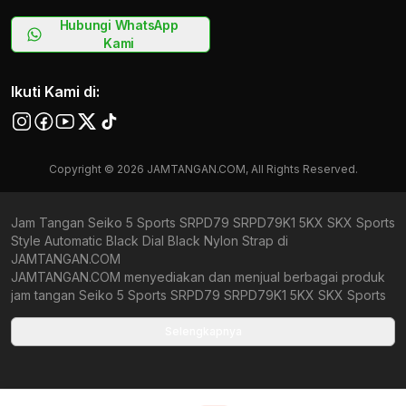
Hubungi WhatsApp
Kami
Ikuti Kami di:
Copyright © 2026 JAMTANGAN.COM, All Rights Reserved.
Jam Tangan Seiko 5 Sports SRPD79 SRPD79K1 5KX SKX Sports
Style Automatic Black Dial Black Nylon Strap di
JAMTANGAN.COM
JAMTANGAN.COM menyediakan dan menjual berbagai produk
jam tangan Seiko 5 Sports SRPD79 SRPD79K1 5KX SKX Sports
Style Automatic Black Dial Black Nylon Strap original bergaransi
resmi Indonesia dan Global (International Warranty). Kami
Selengkapnya
berkomitmen untuk memberi penawaran terbaik bagi setiap
pelanggan. JAMTANGAN.COM menjamin produk-produk yang
tersedia merupakan produk jam tangan original, berkualitas
tinggi, dan memiliki harga yang lebih terjangkau dari toko online