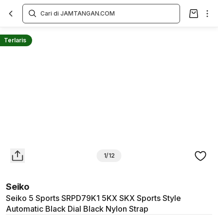
Overview
Spesifikasi
Deskripsi
Toko Offline
Review
Lainnya
Terlaris
1/12
Seiko
Seiko 5 Sports SRPD79K1 5KX SKX Sports Style
Automatic Black Dial Black Nylon Strap