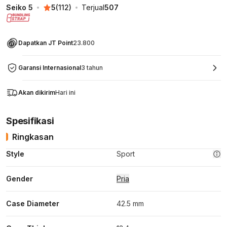
Seiko 5
5
(
112
)
Terjual
507
Dapatkan JT Point
23.800
Garansi Internasional
3 tahun
Akan dikirim
Hari ini
Spesifikasi
Ringkasan
Style
Sport
Gender
Pria
Case Diameter
42.5 mm