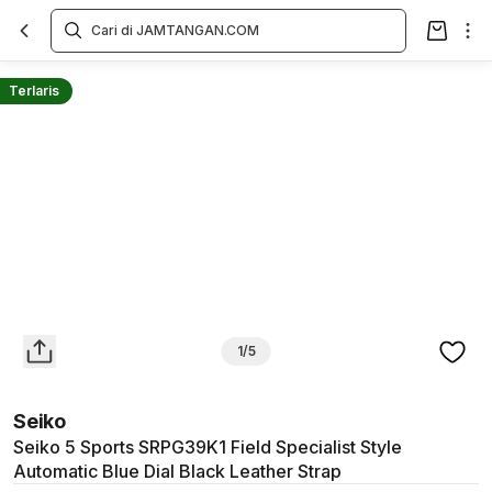
Overview
Spesifikasi
Deskripsi
Toko Offline
Review
Lainnya
Terlaris
1/5
Seiko
Seiko 5 Sports SRPG39K1 Field Specialist Style
Automatic Blue Dial Black Leather Strap