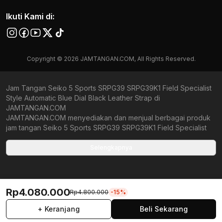
Ikuti Kami di:
Copyright © 2026 JAMTANGAN.COM, All Rights Reserved.
Jam Tangan Seiko 5 Sports SRPG39 SRPG39K1 Field Specialist
Style Automatic Blue Dial Black Leather Strap di
JAMTANGAN.COM
JAMTANGAN.COM menyediakan dan menjual berbagai produk
jam tangan Seiko 5 Sports SRPG39 SRPG39K1 Field Specialist
Style Automatic Blue Dial Black Leather Strap original bergaransi
resmi Indonesia dan Global (International Warranty). Kami
Selengkapnya
berkomitmen untuk memberi penawaran terbaik bagi setiap
pelanggan. JAMTANGAN.COM menjamin produk-produk yang
tersedia merupakan produk jam tangan original, berkualitas
tinggi, dan memiliki harga yang lebih terjangkau dari toko online
Rp4.080.000
Rp4.800.000
-15%
Indonesia lainnya. Anda, watchlovers, merupakan prioritas
utama kami. Dengan tersedianya berbagai jam tangan
+ Keranjang
Beli Sekarang
mechanical, kinetic, dan quartz mulai dari yang bertema fine-