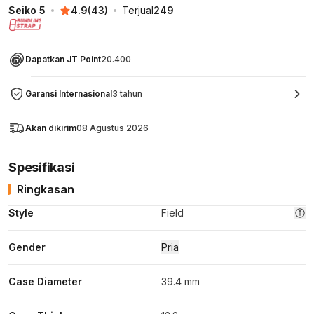
Seiko 5
4.9
(
43
)
Terjual
249
Dapatkan JT Point
20.400
Garansi Internasional
3 tahun
Akan dikirim
08 Agustus 2026
Spesifikasi
Ringkasan
Style
Field
Gender
Pria
Case Diameter
39.4 mm