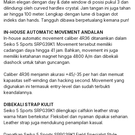
Makin elegan dengan day & date window di posisi pukul 3 dan
dilindungi oleh curved hardlex crystal. Jam tangan ini juga tahan
air hingga 100 meter. Lengkap dengan lume di bagian dot
indeks dan hands. Tangguh dibawa berpetualang kemana pun!
IN-HOUSE AUTOMATIC MOVEMENT ANDALAN
In-house automatic movement caliber 4R36 ditanamkan dalam
Seiko 5 Sports SRPG39K1. Movement tersebut memiliki
cadangan daya hingga 41 jam. Bahkan, movement ini juga
memiliki ketahanan magnet hingga 4800 A/m dan dibekali
diashock untuk tahan guncangan.
Caliber 4R36 menjamin akurasi +45/-35 per hari dan memuat
kapasitas self-winding dan hacking second. Movement yang
digunakan ini termasuk entry-level dan sudah terbukti
keandalannya.
DIBEKALI STRAP KULIT
Seiko 5 Sports SRPG39K1 dilengkapi calfskin leather strap
warna hitam bertekstur. Fleksibel dan nyaman dipakai seharian.
Leather strap juga mendukung penampilan kasual.
Dapatkan Seiko 5 Sports SRPG39K1 Field Specialist Style