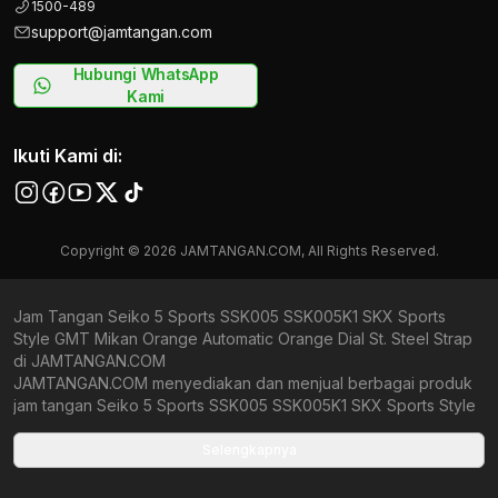
1500-489
support@jamtangan.com
Hubungi WhatsApp
Kami
Ikuti Kami di:
Copyright © 2026 JAMTANGAN.COM, All Rights Reserved.
Jam Tangan Seiko 5 Sports SSK005 SSK005K1 SKX Sports
Style GMT Mikan Orange Automatic Orange Dial St. Steel Strap
di JAMTANGAN.COM
JAMTANGAN.COM menyediakan dan menjual berbagai produk
jam tangan Seiko 5 Sports SSK005 SSK005K1 SKX Sports Style
GMT Mikan Orange Automatic Orange Dial St. Steel Strap
original bergaransi resmi Indonesia dan Global (International
Selengkapnya
Warranty). Kami berkomitmen untuk memberi penawaran terbaik
bagi setiap pelanggan. JAMTANGAN.COM menjamin produk-