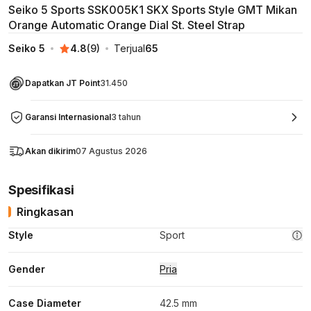
Seiko 5 Sports SSK005K1 SKX Sports Style GMT Mikan
Orange Automatic Orange Dial St. Steel Strap
Seiko 5
4.8
(
9
)
Terjual
65
Dapatkan JT Point
31.450
Garansi Internasional
3 tahun
Akan dikirim
07 Agustus 2026
Spesifikasi
Ringkasan
Style
Sport
Gender
Pria
Case Diameter
42.5 mm