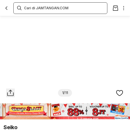
Overview
Spesifikasi
Deskripsi
Toko Offline
Review
Lainnya
1/11
Seiko