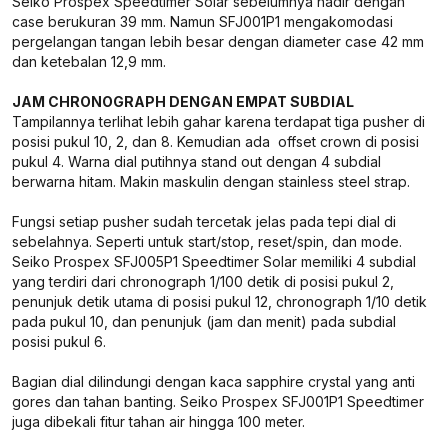
Seiko Prospex Speedtimer Solar sebelumnya hadir dengan
case berukuran 39 mm. Namun SFJ001P1 mengakomodasi
pergelangan tangan lebih besar dengan diameter case 42 mm
dan ketebalan 12,9 mm.
JAM CHRONOGRAPH DENGAN EMPAT SUBDIAL
Tampilannya terlihat lebih gahar karena terdapat tiga pusher di
posisi pukul 10, 2, dan 8. Kemudian ada offset crown di posisi
pukul 4. Warna dial putihnya stand out dengan 4 subdial
berwarna hitam. Makin maskulin dengan stainless steel strap.
Fungsi setiap pusher sudah tercetak jelas pada tepi dial di
sebelahnya. Seperti untuk start/stop, reset/spin, dan mode.
Seiko Prospex SFJ005P1 Speedtimer Solar memiliki 4 subdial
yang terdiri dari chronograph 1/100 detik di posisi pukul 2,
penunjuk detik utama di posisi pukul 12, chronograph 1/10 detik
pada pukul 10, dan penunjuk (jam dan menit) pada subdial
posisi pukul 6.
Bagian dial dilindungi dengan kaca sapphire crystal yang anti
gores dan tahan banting. Seiko Prospex SFJ001P1 Speedtimer
juga dibekali fitur tahan air hingga 100 meter.