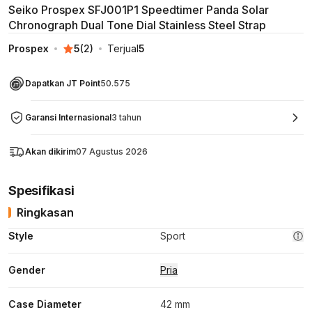
Seiko Prospex SFJ001P1 Speedtimer Panda Solar
Chronograph Dual Tone Dial Stainless Steel Strap
Prospex
5
(
2
)
Terjual
5
Dapatkan JT Point
50.575
Garansi Internasional
3 tahun
Akan dikirim
07 Agustus 2026
Spesifikasi
Ringkasan
Style
Sport
Gender
Pria
Case Diameter
42 mm