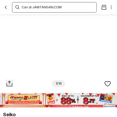
Overview
Spesifikasi
Deskripsi
Toko Offline
Review
Lainnya
1/10
Seiko