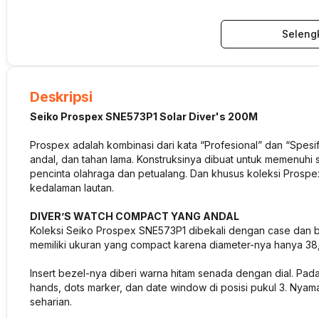
Seleng
Deskripsi
Seiko Prospex SNE573P1 Solar Diver's 200M
Prospex adalah kombinasi dari kata “Profesional” dan “Spesif
andal, dan tahan lama. Konstruksinya dibuat untuk memenuhi s
pencinta olahraga dan petualang. Dan khusus koleksi Pros
kedalaman lautan.
DIVER’S WATCH COMPACT YANG ANDAL
Koleksi Seiko Prospex SNE573P1 dibekali dengan case dan bezel
memiliki ukuran yang compact karena diameter-nya hanya 38
Insert bezel-nya diberi warna hitam senada dengan dial. Pada
hands, dots marker, dan date window di posisi pukul 3. Nya
seharian.