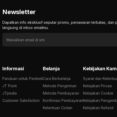
Newsletter
Dapatkan info eksklusif seputar promo, penawaran terbatas, d
langsung di inbox emailmu.
Informasi
Belanja
Kebijakan Kam
Panduan untuk Pembeli
Cara Berbelanja
Syarat dan Ketentu
JT Point
Metode Pengiriman
Kebijakan Privasi
JTpedia
Metode Pembayaran
Kebijakan Cookie
Customer Satisfaction
Konfirmasi Pembayaran
Kebijakan Pengemb
Ketentuan Cicilan
Kebijakan Refund