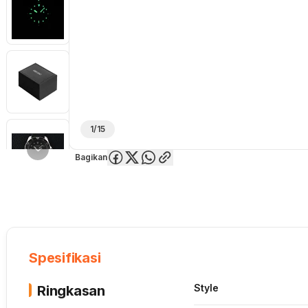
1/15
Bagikan
Overview
Spesifikasi
Deskripsi
Toko Offline
Review
Lainnya
Spesifikasi
Style
Ringkasan