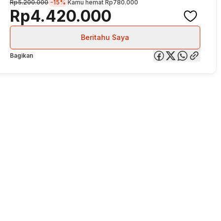
Rp5.200.000
-15%
Kamu hemat
Rp780.000
Rp4.420.000
Beritahu Saya
Bagikan