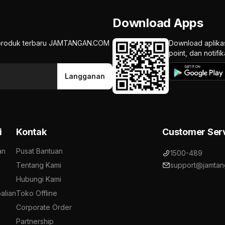
Download Apps
an produk terbaru JAMTANGAN.COM
Download aplika
point, dan notif
Langganan
i
Kontak
Customer Ser
an
Pusat Bantuan
1500-489
Tentang Kami
support@jamtan
Hubungi Kami
alian
Toko Offline
Corporate Order
Partnership