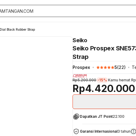
ial Black Rubber Strap
Seiko
Seiko Prospex SNE573
Strap
Prospex
5
(
22
)
Te
Rp5.200.000
-15%
Kamu hemat
Rp
Rp4.420.000
Dapatkan JT Point
22.100
Garansi Internasional
3 tahun