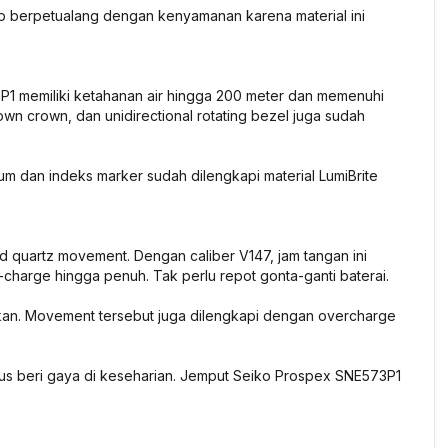
p berpetualang dengan kenyamanan karena material ini
P1 memiliki ketahanan air hingga 200 meter dan memenuhi
n crown, dan unidirectional rotating bezel juga sudah
arum dan indeks marker sudah dilengkapi material LumiBrite
 quartz movement. Dengan caliber V147, jam tangan ini
i-charge hingga penuh. Tak perlu repot gonta-ganti baterai.
alkan. Movement tersebut juga dilengkapi dengan overcharge
gus beri gaya di keseharian. Jemput Seiko Prospex SNE573P1