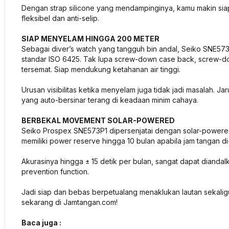
Dengan strap silicone yang mendampinginya, kamu makin sia
fleksibel dan anti-selip.
SIAP MENYELAM HINGGA 200 METER
Sebagai diver’s watch yang tangguh bin andal, Seiko SNE573
standar ISO 6425. Tak lupa screw-down case back, screw-dow
tersemat. Siap mendukung ketahanan air tinggi.
Urusan visibilitas ketika menyelam juga tidak jadi masalah. J
yang auto-bersinar terang di keadaan minim cahaya.
BERBEKAL MOVEMENT SOLAR-POWERED
Seiko Prospex SNE573P1 dipersenjatai dengan solar-powered
memiliki power reserve hingga 10 bulan apabila jam tangan d
Akurasinya hingga ± 15 detik per bulan, sangat dapat diand
prevention function.
Jadi siap dan bebas berpetualang menaklukan lautan sekali
sekarang di Jamtangan.com!
Baca juga :