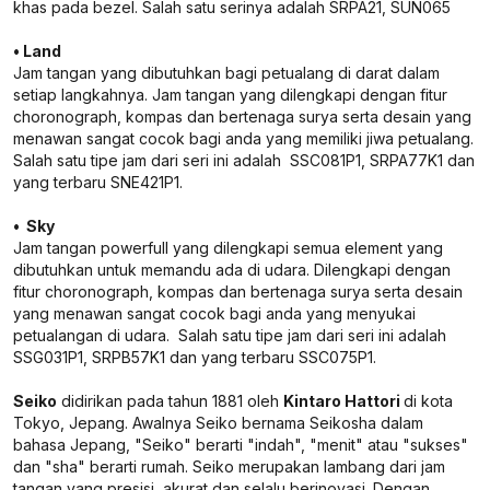
khas pada bezel. Salah satu serinya adalah SRPA21, SUN065
• Land
Jam tangan yang dibutuhkan bagi petualang di darat dalam
setiap langkahnya. Jam tangan yang dilengkapi dengan fitur
choronograph, kompas dan bertenaga surya serta desain yang
menawan sangat cocok bagi anda yang memiliki jiwa petualang.
Salah satu tipe jam dari seri ini adalah SSC081P1, SRPA77K1 dan
yang terbaru SNE421P1.
• Sky
Jam tangan powerfull yang dilengkapi semua element yang
dibutuhkan untuk memandu ada di udara. Dilengkapi dengan
fitur choronograph, kompas dan bertenaga surya serta desain
yang menawan sangat cocok bagi anda yang menyukai
petualangan di udara. Salah satu tipe jam dari seri ini adalah
SSG031P1, SRPB57K1 dan yang terbaru SSC075P1.
Seiko
didirikan pada tahun 1881 oleh
Kintaro Hattori
di kota
Tokyo, Jepang. Awalnya Seiko bernama Seikosha dalam
bahasa Jepang, "Seiko" berarti "indah", "menit" atau "sukses"
dan "sha" berarti rumah. Seiko merupakan lambang dari jam
tangan yang presisi, akurat dan selalu berinovasi. Dengan