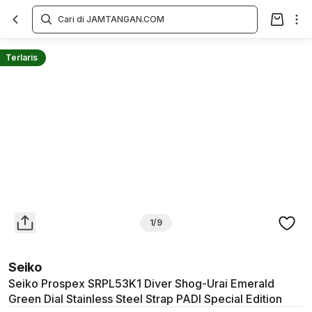
Overview
Spesifikasi
Deskripsi
Toko Offline
Review
Lainnya
Terlaris
1/9
Seiko
Seiko Prospex SRPL53K1 Diver Shog-Urai Emerald
Green Dial Stainless Steel Strap PADI Special Edition