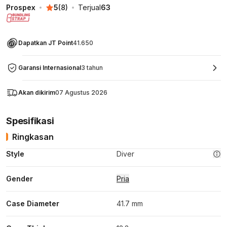
Prospex
5
(
8
)
Terjual
63
Dapatkan JT Point
41.650
Garansi Internasional
3 tahun
Akan dikirim
07 Agustus 2026
Spesifikasi
Ringkasan
Style
Diver
Gender
Pria
Case Diameter
41.7 mm