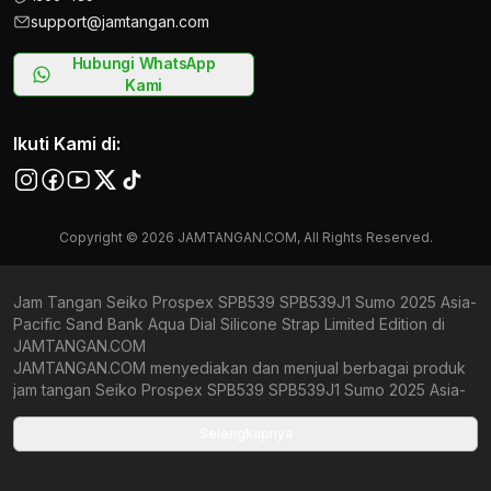
support@jamtangan.com
Hubungi WhatsApp
Kami
Ikuti Kami di:
Copyright © 2026 JAMTANGAN.COM, All Rights Reserved.
Jam Tangan Seiko Prospex SPB539 SPB539J1 Sumo 2025 Asia-
Pacific Sand Bank Aqua Dial Silicone Strap Limited Edition di
JAMTANGAN.COM
JAMTANGAN.COM menyediakan dan menjual berbagai produk
jam tangan Seiko Prospex SPB539 SPB539J1 Sumo 2025 Asia-
Pacific Sand Bank Aqua Dial Silicone Strap Limited Edition
original bergaransi resmi Indonesia dan Global (International
Selengkapnya
Warranty). Kami berkomitmen untuk memberi penawaran terbaik
bagi setiap pelanggan. JAMTANGAN.COM menjamin produk-