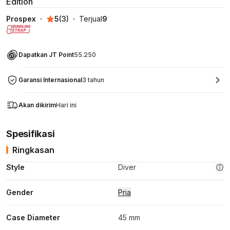
Edition
Prospex
5
(
3
)
Terjual
9
Dapatkan JT Point
55.250
Garansi Internasional
3 tahun
Akan dikirim
Hari ini
Spesifikasi
Ringkasan
Style
Diver
Gender
Pria
Case Diameter
45 mm