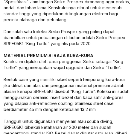
“Spesifikasi”. Jam tangan Seiko Prospex dirancang agar praktis,
andal, dan tahan lama. Konstruksinya dibuat untuk memenuhi
standar tinggi yang diperlukan di lingkungan ekstrem bagi
pecinta olahraga dan petualang.
Dan salah satu koleksi Seiko Prospex yang paling dapat
diandalkan untuk petualangan di lautan adalah Seiko Prospex
SRPE05K1 “King Turtle” yang rilis pada 2020.
MATERIAL PREMIUM SI RAJA KURA-KURA
Koleksi ini dijuluki oleh para penggemar Seiko sebagai “King
Turtle”, yang merupakan wujud upgrade dari Seiko “Turtle”.
Bentuk case yang memiliki siluet seperti tempurung kura-kura
jika dilihat dari atas dan penggunaan material premium adalah
alasan kenapa SRPE05K1 disebut “King Turtle”. Koleksi ini sudah
menggunakan ceramic insert bezel dan kaca safir anti-gores
yang dilapisi anti-reflective coating. Stainless steel case
berdiameter 45 mm dengan ketebalan 13,2 mm.
Tangguh untuk digunakan menyelam atau scuba diving,
SRPE05K1 dibekali ketahanan air 200 meter dan sudah
mengantongi standar ISO. Bezel dapat diputar satu arah, diberi