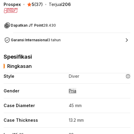
Prospex
5
(
37
)
Terjual
206
Dapatkan JT Point
28.430
Garansi Internasional
3 tahun
Spesifikasi
Ringkasan
Style
Diver
Gender
Pria
Case Diameter
45 mm
Case Thickness
13.2 mm