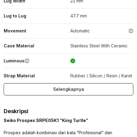
Lug Width
22 mm
Lug to Lug
47.7 mm
Movement
Automatic
Case Material
Stainless Steel With Ceramic
Luminous
Strap Material
Rubber / Silicon / Resin / Karet
Selengkapnya
Deskripsi
Seiko Prospex SRPE05K1 “King Turtle”
Prospex adalah kombinasi dari kata “Profesional” dan