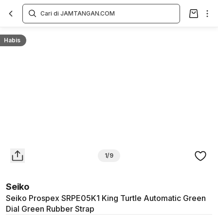
Overview
Spesifikasi
Deskripsi
Toko Offline
Review
Lainnya
Habis
1/9
Seiko
Seiko Prospex SRPE05K1 King Turtle Automatic Green
Dial Green Rubber Strap