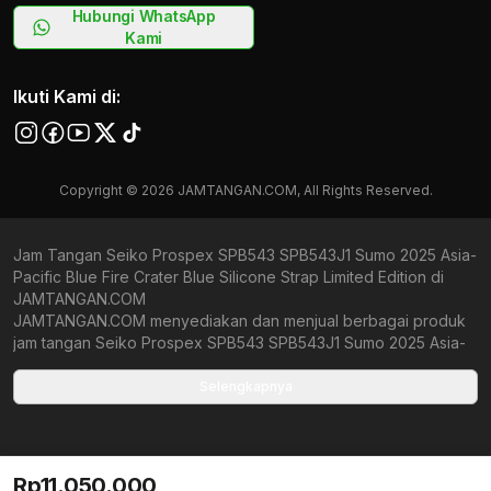
Hubungi WhatsApp
Kami
Ikuti Kami di:
Copyright © 2026 JAMTANGAN.COM, All Rights Reserved.
Jam Tangan Seiko Prospex SPB543 SPB543J1 Sumo 2025 Asia-
Pacific Blue Fire Crater Blue Silicone Strap Limited Edition di
JAMTANGAN.COM
JAMTANGAN.COM menyediakan dan menjual berbagai produk
jam tangan Seiko Prospex SPB543 SPB543J1 Sumo 2025 Asia-
Pacific Blue Fire Crater Blue Silicone Strap Limited Edition
original bergaransi resmi Indonesia dan Global (International
Selengkapnya
Warranty). Kami berkomitmen untuk memberi penawaran terbaik
bagi setiap pelanggan. JAMTANGAN.COM menjamin produk-
produk yang tersedia merupakan produk jam tangan original,
berkualitas tinggi, dan memiliki harga yang lebih terjangkau dari
Rp11.050.000