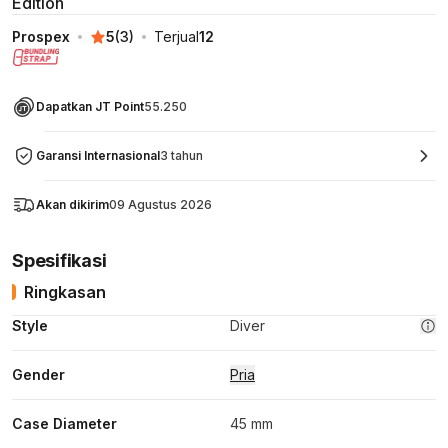
Edition
Prospex
5
(
3
)
Terjual
12
Dapatkan JT Point
55.250
Garansi Internasional
3 tahun
Akan dikirim
09 Agustus 2026
Spesifikasi
Ringkasan
Style
Diver
Gender
Pria
Case Diameter
45 mm