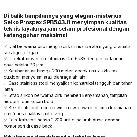
Di balik tampilannya yang elegan-misterius
Seiko Prospex SPB543J1 menyimpan kualitas
teknis layaknya jam selam profesional dengan
ketangguhan maksimal.
✅ Dial berwarna biru menghadirkan nuansa alam yang dramatis
sekaligus elegan.
✅ Dibekali movement otomatis Cal. 6R35 dengan cadangan
daya sekitar 70 jam.
✅ Ketahanan air hingga 200 meter, cocok untuk aktivitas
outdoor, menyelam atau olahraga air lain.
✅ Case stainless steel menyajikan konstruksi tangguh dan tahan
lama.
✅ Strap silikon berwarna biru memberi kenyamanan, tampilan
modern, dan kesan bold.
✅ Bezel satu arah dan crown screw-down menjamin keamanan
dan fungsionalitas saat diving.
✅ Edisi terbatas: hanya 2.200 unit di seluruh dunia dengan
nomor seri di case back
Miliki lanskap alam dalam edisi terbatas lewat