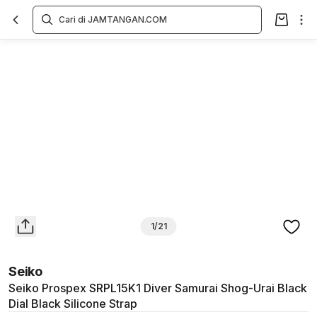
Overview
Spesifikasi
Deskripsi
Toko Offline
Review
Lainnya
1/21
Seiko
Seiko Prospex SRPL15K1 Diver Samurai Shog-Urai Black
Dial Black Silicone Strap