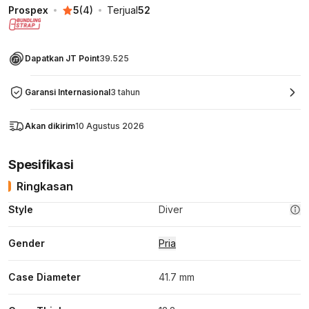
Prospex
5
(
4
)
Terjual
52
Dapatkan JT Point
39.525
Garansi Internasional
3 tahun
Akan dikirim
10 Agustus 2026
Spesifikasi
Ringkasan
Style
Diver
Gender
Pria
Case Diameter
41.7 mm