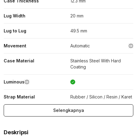
Case Thickness
12.3 mm
Lug Width
20 mm
Lug to Lug
49.5 mm
Movement
Automatic
Case Material
Stainless Steel With Hard
Coating
Luminous
Strap Material
Rubber / Silicon / Resin / Karet
Selengkapnya
Deskripsi