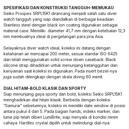
SPESIFIKASI DAN KONSTRUKSI TANGGUH-MEMUKAU
Seiko Prospex SRPL15K1 dirancang menjadi salah satu diver
watch tangguh yang siap diandalkan di berbagai keadaan.
Stainless steel dengan black ion coating digunakan sebagai
material case. Memiliki diameter 41,7 mm dengan ketebalan 12,3
mm membuatnya ideal di pergelangan para pria Asia.
Selayaknya diver watch ideal, koleksi ini datang dengan
ketahanan air mencapai 200 meter, sesuai standar ISO 6425
dan telah menggunakan solid screw down caseback. Black
silicone strap dihadirkan untuk menunjang ketangguhan dan
kenyaman saat koleksi ini digunakan. Pada insert bezel-nya
juga sudah dilengkapi dengan skala diving 60 menit.
DIAL HITAM-BOLD KLASIK DAN SPORTY
Siap menunjang gaya sporty dan bold, koleksi Seiko SRPL15K1
menghadirkan dial hitam klasik. Berbeda dengan koleksi
“Samurai” sebelumnya, koleksi ini memiliki date window di posisi
antara pukul 4 dan 5. Pada bagian hands, indeks marker, dan
lume pip telah diberi LumiBrite, siap menyala di kondisi minim
cahaya. Hardlex crystal dipilih untuk melindungi dial-nya.