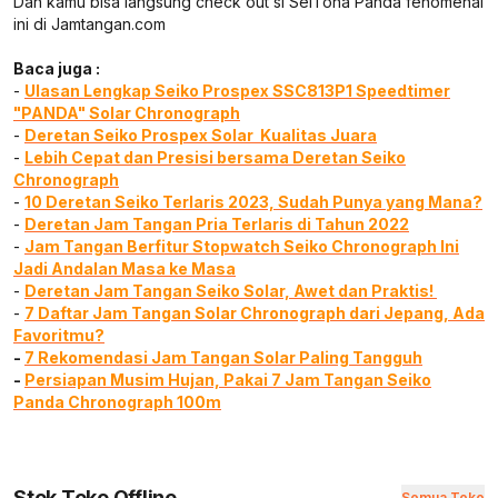
Dan kamu bisa langsung check out si SeiTona Panda fenomenal
ini di Jamtangan.com
Baca juga :
-
Ulasan Lengkap Seiko Prospex SSC813P1 Speedtimer
"PANDA" Solar Chronograph
-
Deretan Seiko Prospex Solar Kualitas Juara
-
Lebih Cepat dan Presisi bersama Deretan Seiko
Chronograph
-
10 Deretan Seiko Terlaris 2023, Sudah Punya yang Mana?
-
Deretan Jam Tangan Pria Terlaris di Tahun 2022
-
Jam Tangan Berfitur Stopwatch Seiko Chronograph Ini
Jadi Andalan Masa ke Masa
-
Deretan Jam Tangan Seiko Solar, Awet dan Praktis!
-
7 Daftar Jam Tangan Solar Chronograph dari Jepang, Ada
Favoritmu?
-
7 Rekomendasi Jam Tangan Solar Paling Tangguh
-
Persiapan Musim Hujan, Pakai 7 Jam Tangan Seiko
Panda Chronograph 100m
Stok Toko Offline
Semua Toko