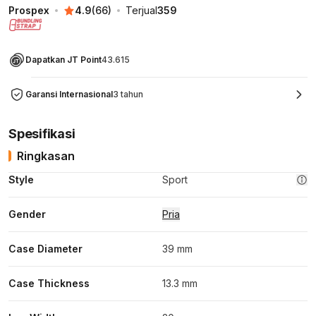
Prospex
4.9
(
66
)
Terjual
359
Dapatkan JT Point
43.615
Garansi Internasional
3 tahun
Spesifikasi
Ringkasan
Style
Sport
Gender
Pria
Case Diameter
39 mm
Case Thickness
13.3 mm