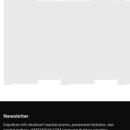
Newsletter
Dapatkan info eksklusif seputar promo, penawaran terbatas, dan
produk terbaru JAMTANGAN.COM langsung di inbox emailmu.