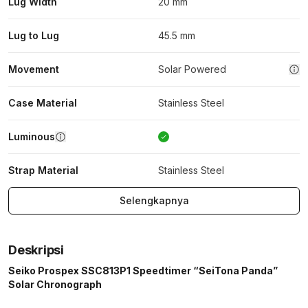
Lug Width
20 mm
Lug to Lug
45.5 mm
Movement
Solar Powered
Case Material
Stainless Steel
Luminous
Strap Material
Stainless Steel
Selengkapnya
Deskripsi
Seiko Prospex SSC813P1 Speedtimer “SeiTona Panda”
Solar Chronograph