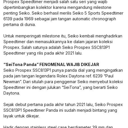
Prospex Speedtimer menjadi salah satu seri yang wajib
dipertimbangkan kolektor karena mengandung milestone
penting Seiko. Seiko berhasil merilis Seiko 5 Sports Speedtimer
6139 pada 1969 sebagai jam tangan automatic chronograph
pertama di dunia.
Untuk memperingati milestone itu, Seiko kembali menghadirkan
Speedtimer dan memasukkannya ke dalam jajaran koleksi
Prospex. Salah satunya adalah Seiko Prospex SSC813P1
Speedtimer yang rilis pada akhir 2021 lalu.
“SeiTona Panda” FENOMENAL WAJIB DIKEJAR
Seiko Prospex SSC813P1 punya panda dial yang mengingatkan
pada jam tangan legendaris Rolex Daytona ref. 6239 “Paul
Newman”. Dari situlah para penggemar Seiko menyebut koleksi
Speedtimer ini dengan julukan “SeiTona”, yang berarti Seiko
Daytona.
Sejak debut pertama pada akhir tahun 2021 lalu, Seiko Prospex
SSC813P1 Speedtimer Panda ini sudah menjadi bintang yang
layak untuk dikejar.
Hadir dengan stainless steel case berdiameter 39 mm dan