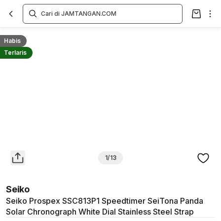
Overview
Spesifikasi
Deskripsi
Toko Offline
Review
Lainnya
Habis
Terlaris
1/13
Seiko
Seiko Prospex SSC813P1 Speedtimer SeiTona Panda
Solar Chronograph White Dial Stainless Steel Strap