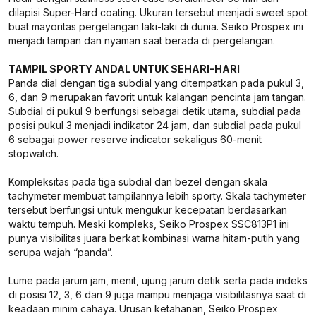
dilapisi Super-Hard coating. Ukuran tersebut menjadi sweet spot
buat mayoritas pergelangan laki-laki di dunia. Seiko Prospex ini
menjadi tampan dan nyaman saat berada di pergelangan.
TAMPIL SPORTY ANDAL UNTUK SEHARI-HARI
Panda dial dengan tiga subdial yang ditempatkan pada pukul 3,
6, dan 9 merupakan favorit untuk kalangan pencinta jam tangan.
Subdial di pukul 9 berfungsi sebagai detik utama, subdial pada
posisi pukul 3 menjadi indikator 24 jam, dan subdial pada pukul
6 sebagai power reserve indicator sekaligus 60-menit
stopwatch.
Kompleksitas pada tiga subdial dan bezel dengan skala
tachymeter membuat tampilannya lebih sporty. Skala tachymeter
tersebut berfungsi untuk mengukur kecepatan berdasarkan
waktu tempuh. Meski kompleks, Seiko Prospex SSC813P1 ini
punya visibilitas juara berkat kombinasi warna hitam-putih yang
serupa wajah “panda”.
Lume pada jarum jam, menit, ujung jarum detik serta pada indeks
di posisi 12, 3, 6 dan 9 juga mampu menjaga visibilitasnya saat di
keadaan minim cahaya. Urusan ketahanan, Seiko Prospex