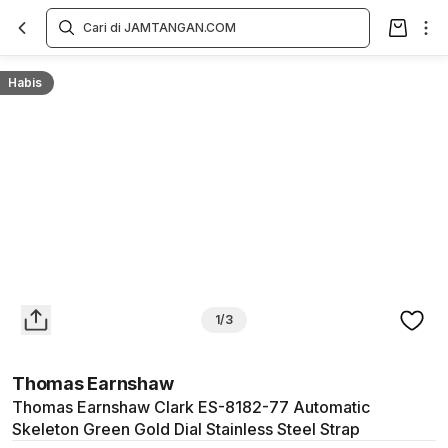
Overview
Spesifikasi
Deskripsi
Toko Offline
Review
Lainnya
Habis
1/3
Thomas Earnshaw
Thomas Earnshaw Clark ES-8182-77 Automatic
Skeleton Green Gold Dial Stainless Steel Strap