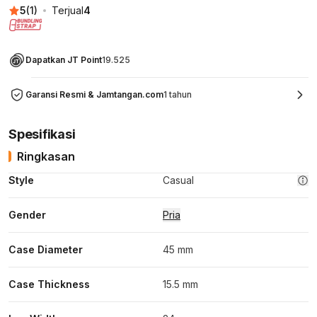
5
(
1
)
Terjual
4
Dapatkan JT Point
19.525
Garansi Resmi & Jamtangan.com
1 tahun
Spesifikasi
Ringkasan
Style
Casual
Gender
Pria
Case Diameter
45 mm
Case Thickness
15.5 mm