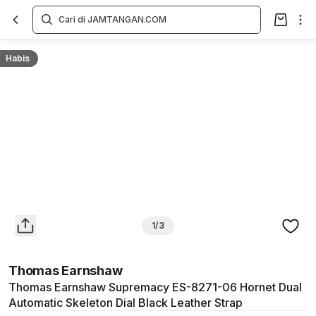
Overview
Spesifikasi
Deskripsi
Toko Offline
Review
Lainnya
Habis
1/3
Thomas Earnshaw
Thomas Earnshaw Supremacy ES-8271-06 Hornet Dual
Automatic Skeleton Dial Black Leather Strap