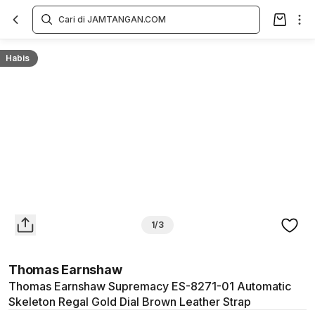
Overview
Spesifikasi
Deskripsi
Toko Offline
Review
Lainnya
Habis
1/3
Thomas Earnshaw
Thomas Earnshaw Supremacy ES-8271-01 Automatic
Skeleton Regal Gold Dial Brown Leather Strap