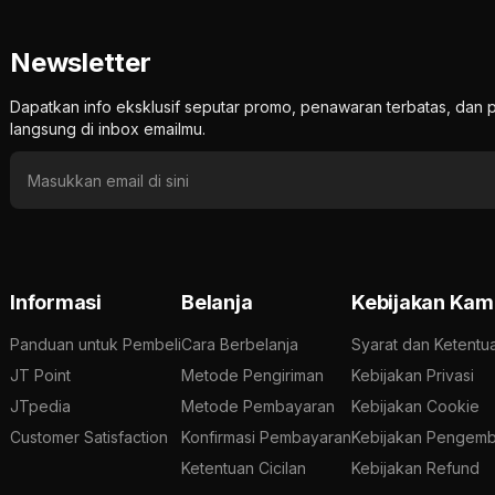
Newsletter
Dapatkan info eksklusif seputar promo, penawaran terbatas, d
langsung di inbox emailmu.
Informasi
Belanja
Kebijakan Kam
Panduan untuk Pembeli
Cara Berbelanja
Syarat dan Ketentu
JT Point
Metode Pengiriman
Kebijakan Privasi
JTpedia
Metode Pembayaran
Kebijakan Cookie
Customer Satisfaction
Konfirmasi Pembayaran
Kebijakan Pengemb
Ketentuan Cicilan
Kebijakan Refund