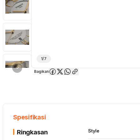
1/7
Bagikan
Overview
Spesifikasi
Deskripsi
Toko Offline
Review
Lainnya
Spesifikasi
Style
Ringkasan