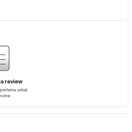
a review
 pertama untuk
review