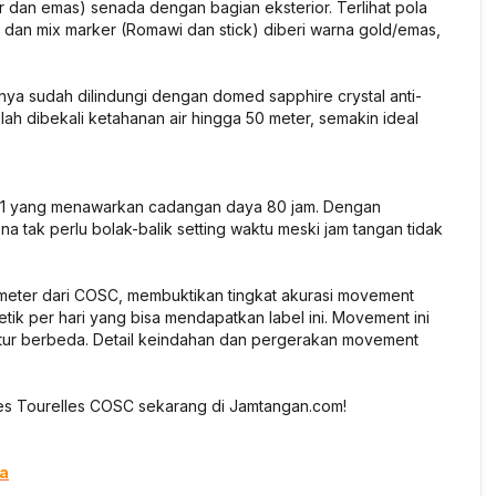
r dan emas) senada dengan bagian eksterior. Terlihat pola
 dan mix marker (Romawi dan stick) diberi warna gold/emas,
l-nya sudah dilindungi dengan domed sapphire crystal anti-
telah dibekali ketahanan air hingga 50 meter, semakin ideal
11 yang menawarkan cadangan daya 80 jam. Dengan
na tak perlu bolak-balik setting waktu meski jam tangan tidak
ometer dari COSC, membuktikan tingkat akurasi movement
ik per hari yang bisa mendapatkan label ini. Movement ini
ratur berbeda. Detail keindahan dan pergerakan movement
es Tourelles COSC sekarang di Jamtangan.com!
ta