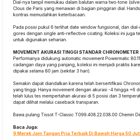
Dial-nya tampil memukau dalam balutan warna two-tone (silve
Clous de Paris yang menawan di bagian pinggiran dial. Hands
kontras memudahkan keterbacaan.
Pada posisi pukul 6 terlihat date window fungsional, dan dia
gores dengan single anti-reflective coating. Koleksi ini juga 
untuk digunakan seharian.
MOVEMENT AKURASI TINGGI STANDAR CHRONOMETER
Performanya didukung automatic movement Powermatic 80.1
cadangan daya yang panjang, koleksi ini menjadi praktis kare
dipakai selama 80 jam (sekitar 3 hari).
Semakin dapat diandalkan karena telah bersertifikasi Chron
yang tinggi. Hanya movement dengan akurasi -4 hingga +6 det
telah lulus tes mempertahan akurasi di 5 posisi dan 3 tempe
dapat dilihat melalui caseback transparan.
Bawa pulang Tissot T-Classic T099.408.22.038.00 Chemin D
Baca Juga:
9 Merek Jam Tangan Pria Terbaik Di Bawah Harga 50 Ju