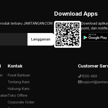
Download Apps
an produk terbaru JAMTANGAN.COM
Download aplika
point, dan notif
Langganan
i
Kontak
Customer Ser
an
Pusat Bantuan
1500-489
Tentang Kami
support@jamtan
Hubungi Kami
alian
Toko Offline
Corporate Order