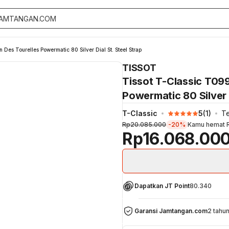
es Tourelles Powermatic 80 Silver Dial St. Steel Strap
TISSOT
Tissot T-Classic T09
Powermatic 80 Silver D
T-Classic
5
(
1
)
Te
Rp20.085.000
-20%
Kamu hemat
Rp16.068.00
Dapatkan JT Point
80.340
Garansi Jamtangan.com
2 tahu