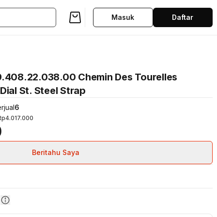
Masuk
Daftar
9.408.22.038.00 Chemin Des Tourelles
ial St. Steel Strap
rjual
6
Rp4.017.000
0
Beritahu Saya
n