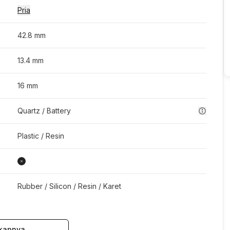
Pria
42.8 mm
13.4 mm
16 mm
Quartz / Battery
Plastic / Resin
Rubber / Silicon / Resin / Karet
kapnya