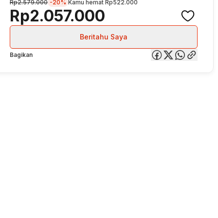
Rp2.579.000
-20%
Kamu hemat
Rp522.000
Rp2.057.000
Beritahu Saya
Bagikan