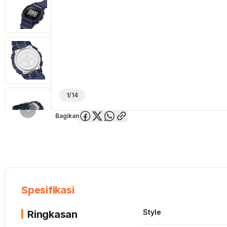
1/14
Bagikan
Overview
Spesifikasi
Deskripsi
Toko Offline
Review
Lainnya
Spesifikasi
Style
Ringkasan