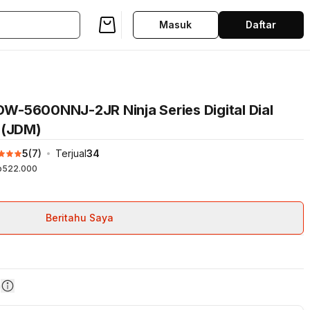
Masuk
Daftar
W-5600NNJ-2JR Ninja Series Digital Dial
 (JDM)
5
(
7
)
Terjual
34
p522.000
Beritahu Saya
n