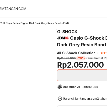
 Ninja Series Digital Dial Dark Grey Resin Band (JDM)
G-SHOCK
Casio G-Shock D
Dark Grey Resin Band
All G-Shock Collection
Rp2.579.000
-20%
Kamu hemat
R
Rp2.057.000
Dapatkan JT Point
10.285
Garansi Jamtangan.com
2 tahu