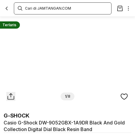
Overview
Spesifikasi
Deskripsi
Toko Offline
Review
Lainnya
Terlaris
1/8
G-SHOCK
Casio G-Shock DW-9052GBX-1A9DR Black And Gold
Collection Digital Dial Black Resin Band