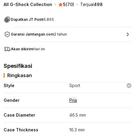
All G-Shock Collection
5
(
70
)
Terjual
498
Dapatkan JT Point
5.855
Garansi Jamtangan.com
2 tahun
Akan dikirim
Hari ini
Spesifikasi
Ringkasan
Style
Sport
Gender
Pria
Case Diameter
46.5 mm
Case Thickness
16.3 mm