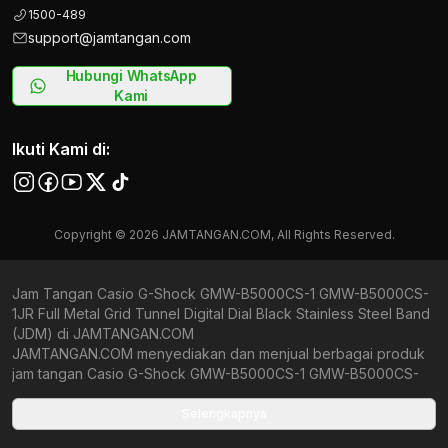
1500-489
support@jamtangan.com
Hubungi WhatsApp
Kami
Ikuti Kami di:
Copyright © 2026 JAMTANGAN.COM, All Rights Reserved.
Jam Tangan Casio G-Shock GMW-B5000CS-1 GMW-B5000CS-
1JR Full Metal Grid Tunnel Digital Dial Black Stainless Steel Band
(JDM) di JAMTANGAN.COM
JAMTANGAN.COM menyediakan dan menjual berbagai produk
jam tangan Casio G-Shock GMW-B5000CS-1 GMW-B5000CS-
1JR Full Metal Grid Tunnel Digital Dial Black Stainless Steel Band
(JDM) original bergaransi resmi Indonesia dan Global
Selengkapnya
(International Warranty). Kami berkomitmen untuk memberi