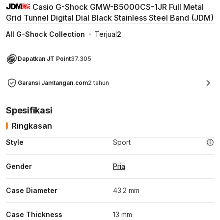
Casio G-Shock GMW-B5000CS-1JR Full Metal
Grid Tunnel Digital Dial Black Stainless Steel Band (JDM)
All G-Shock Collection
Terjual
2
Dapatkan JT Point
37.305
Garansi Jamtangan.com
2 tahun
Spesifikasi
Ringkasan
Style
Sport
Gender
Pria
Case Diameter
43.2 mm
Case Thickness
13 mm