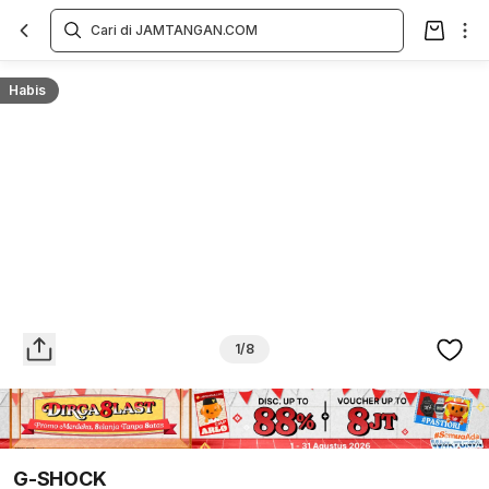
Overview
Spesifikasi
Deskripsi
Toko Offline
Review
Lainnya
Habis
1/8
G-SHOCK