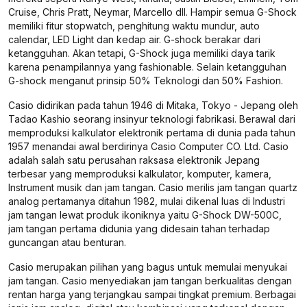
Cruise, Chris Pratt, Neymar, Marcello dll. Hampir semua G-Shock
memiliki fitur stopwatch, penghitung waktu mundur, auto
calendar, LED Light dan kedap air. G-shock berakar dari
ketangguhan. Akan tetapi, G-Shock juga memiliki daya tarik
karena penampilannya yang fashionable. Selain ketangguhan
G-shock menganut prinsip 50% Teknologi dan 50% Fashion.
Casio didirikan pada tahun 1946 di Mitaka, Tokyo - Jepang oleh
Tadao Kashio seorang insinyur teknologi fabrikasi. Berawal dari
memproduksi kalkulator elektronik pertama di dunia pada tahun
1957 menandai awal berdirinya Casio Computer CO. Ltd. Casio
adalah salah satu perusahan raksasa elektronik Jepang
terbesar yang memproduksi kalkulator, komputer, kamera,
Instrument musik dan jam tangan. Casio merilis jam tangan quartz
analog pertamanya ditahun 1982, mulai dikenal luas di Industri
jam tangan lewat produk ikoniknya yaitu G-Shock DW-500C,
jam tangan pertama didunia yang didesain tahan terhadap
guncangan atau benturan.
Casio merupakan pilihan yang bagus untuk memulai menyukai
jam tangan. Casio menyediakan jam tangan berkualitas dengan
rentan harga yang terjangkau sampai tingkat premium. Berbagai