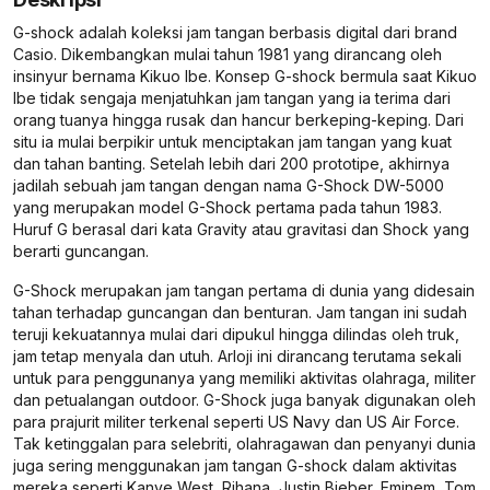
G-shock adalah koleksi jam tangan berbasis digital dari brand
Casio. Dikembangkan mulai tahun 1981 yang dirancang oleh
insinyur bernama Kikuo Ibe. Konsep G-shock bermula saat Kikuo
Ibe tidak sengaja menjatuhkan jam tangan yang ia terima dari
orang tuanya hingga rusak dan hancur berkeping-keping. Dari
situ ia mulai berpikir untuk menciptakan jam tangan yang kuat
dan tahan banting. Setelah lebih dari 200 prototipe, akhirnya
jadilah sebuah jam tangan dengan nama G-Shock DW-5000
yang merupakan model G-Shock pertama pada tahun 1983.
Huruf G berasal dari kata Gravity atau gravitasi dan Shock yang
berarti guncangan.
G-Shock merupakan jam tangan pertama di dunia yang didesain
tahan terhadap guncangan dan benturan. Jam tangan ini sudah
teruji kekuatannya mulai dari dipukul hingga dilindas oleh truk,
jam tetap menyala dan utuh. Arloji ini dirancang terutama sekali
untuk para penggunanya yang memiliki aktivitas olahraga, militer
dan petualangan outdoor. G-Shock juga banyak digunakan oleh
para prajurit militer terkenal seperti US Navy dan US Air Force.
Tak ketinggalan para selebriti, olahragawan dan penyanyi dunia
juga sering menggunakan jam tangan G-shock dalam aktivitas
mereka seperti Kanye West, Rihana, Justin Bieber, Eminem, Tom