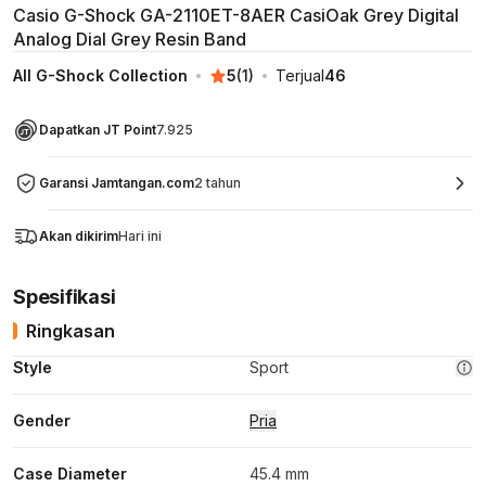
Casio G-Shock GA-2110ET-8AER CasiOak Grey Digital
Analog Dial Grey Resin Band
All G-Shock Collection
5
(
1
)
Terjual
46
Dapatkan JT Point
7.925
Garansi Jamtangan.com
2 tahun
Akan dikirim
Hari ini
Spesifikasi
Ringkasan
Style
Sport
Gender
Pria
Case Diameter
45.4 mm