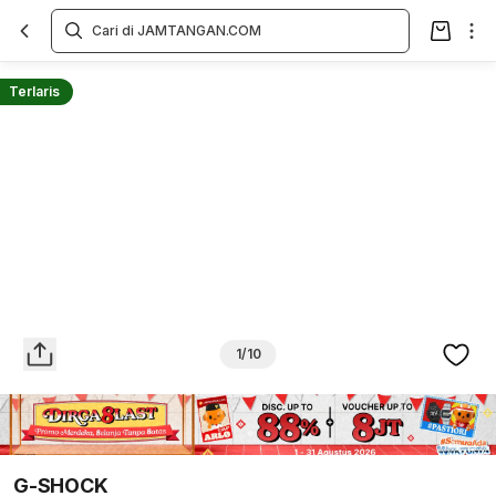
Overview
Spesifikasi
Deskripsi
Toko Offline
Review
Lainnya
Terlaris
1/10
G-SHOCK