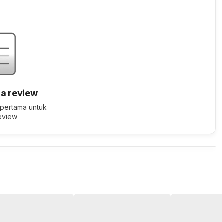
a review
 pertama untuk
review