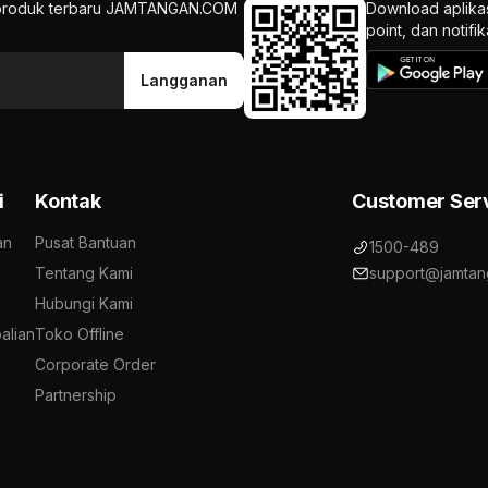
an produk terbaru JAMTANGAN.COM
Download aplika
point, dan notif
Langganan
i
Kontak
Customer Ser
an
Pusat Bantuan
1500-489
Tentang Kami
support@jamtan
Hubungi Kami
alian
Toko Offline
Corporate Order
Partnership