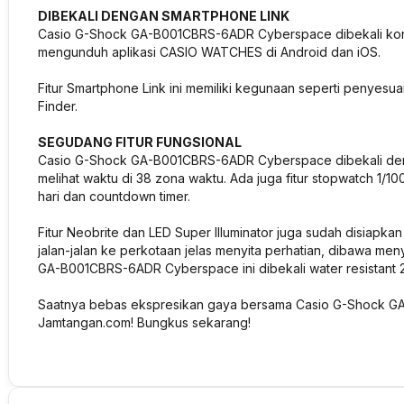
DIBEKALI DENGAN SMARTPHONE LINK
Casio G-Shock GA-B001CBRS-6ADR Cyberspace dibekali konek
mengunduh aplikasi CASIO WATCHES di Android dan iOS.
Fitur Smartphone Link ini memiliki kegunaan seperti penyesu
Finder.
SEGUDANG FITUR FUNGSIONAL
Casio G-Shock GA-B001CBRS-6ADR Cyberspace dibekali den
melihat waktu di 38 zona waktu. Ada juga fitur stopwatch 1/10
hari dan countdown timer.
Fitur Neobrite dan LED Super Illuminator juga sudah disiapk
jalan-jalan ke perkotaan jelas menyita perhatian, dibawa m
GA-B001CBRS-6ADR Cyberspace ini dibekali water resistant 
Saatnya bebas ekspresikan gaya bersama Casio G-Shock G
Jamtangan.com! Bungkus sekarang!