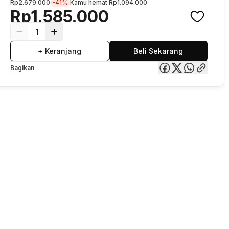
Rp2.679.000
-41%
Kamu hemat
Rp1.094.000
Rp1.585.000
1
+ Keranjang
Beli Sekarang
Bagikan