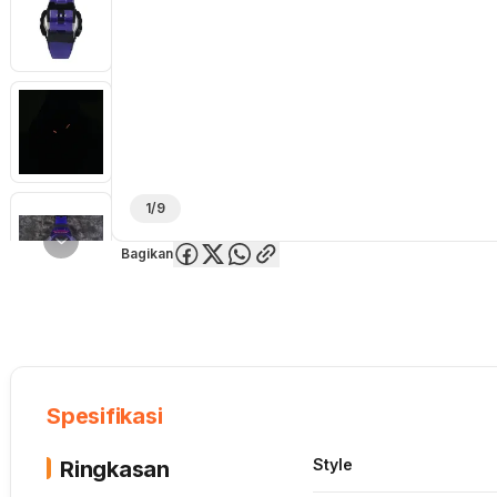
1/9
Bagikan
Overview
Spesifikasi
Deskripsi
Toko Offline
Review
Lainnya
Spesifikasi
Style
Ringkasan