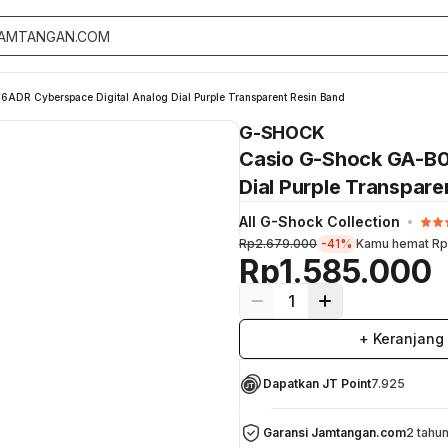
DR Cyberspace Digital Analog Dial Purple Transparent Resin Band
G-SHOCK
Casio G-Shock GA-B0
Dial Purple Transpare
All G-Shock Collection
Rp2.679.000
-41%
Kamu hemat
Rp
Rp1.585.000
1
+ Keranjang
Dapatkan JT Point
7.925
Garansi Jamtangan.com
2 tahu