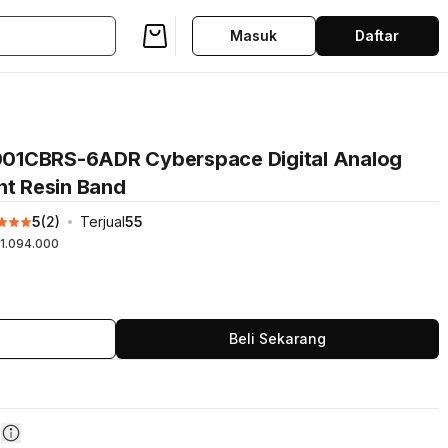
Masuk
Daftar
01CBRS-6ADR Cyberspace Digital Analog
nt Resin Band
5
(
2
)
Terjual
55
1.094.000
Beli Sekarang
n