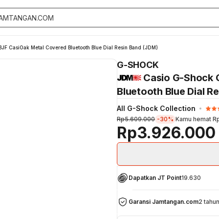
 CasiOak Metal Covered Bluetooth Blue Dial Resin Band (JDM)
G-SHOCK
Casio G-Shock 
Bluetooth Blue Dial R
All G-Shock Collection
Rp5.609.000
-30%
Kamu hemat
R
Rp3.926.000
Dapatkan JT Point
19.630
Garansi Jamtangan.com
2 tahu