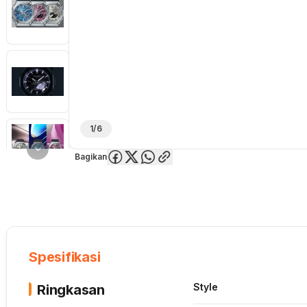
1/6
Bagikan
Overview
Spesifikasi
Deskripsi
Toko Offline
Review
Lainnya
Spesifikasi
Style
Ringkasan