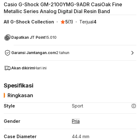
Casio G-Shock GM-2100YMG-9ADR CasiOak Fine
Metallic Series Analog Digital Dial Resin Band
All G-Shock Collection
5
(
1
)
Terjual
4
Dapatkan JT Point
15.010
Garansi Jamtangan.com
2 tahun
Akan dikirim
Hari ini
Spesifikasi
Ringkasan
Style
Sport
Gender
Pria
Case Diameter
44.4 mm