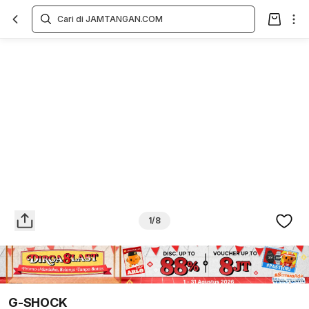
Overview
Spesifikasi
Deskripsi
Toko Offline
Review
Lainnya
1/8
G-SHOCK